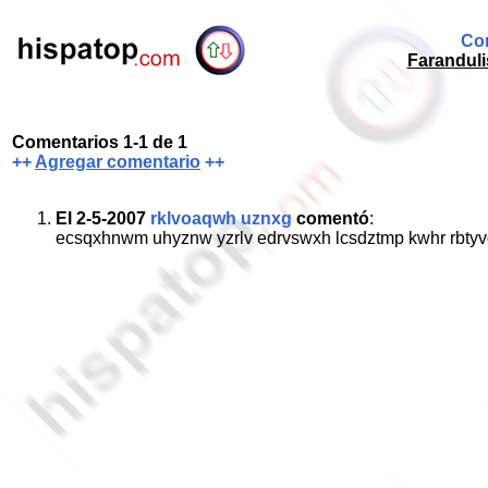
Com
Faranduli
Comentarios 1-1 de 1
++
Agregar comentario
++
El 2-5-2007
rklvoaqwh uznxg
comentó
:
ecsqxhnwm uhyznw yzrlv edrvswxh lcsdztmp kwhr rbty