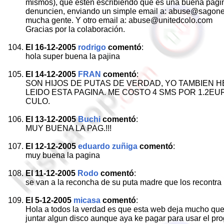
mismos), que estén escribiendo que es una buena página
denuncien, enviando un simple email a: abuse@sagonet
mucha gente. Y otro email a: abuse@unitedcolo.com
Gracias por la colaboración.
El 16-12-2005
rodrigo
comentó
:
hola super buena la pajina
El 14-12-2005
FRAN
comentó
:
SON HIJOS DE PUTAS DE VERDAD, YO TAMBIEN 
LEIDO ESTA PAGINA. ME COSTO 4 SMS POR 1.2EU
CULO.
El 13-12-2005
Buchi
comentó
:
MUY BUENA LA PAG.!!!
El 12-12-2005
eduardo zuñiga
comentó
:
muy buena la pagina
El 11-12-2005
Rodo
comentó
:
se van a la reconcha de su puta madre que los recontra
El 5-12-2005
micasa
comentó
:
Hola a todos la verdad es que esta web deja mucho que
juntar algun disco aunque aya ke pagar para usar el pro