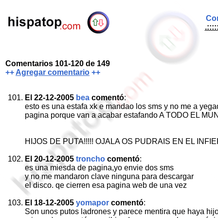
Com
.:::
Comentarios 101-120 de 149
++
Agregar comentario
++
El 22-12-2005
bea
comentó
:
esto es una estafa xk e mandao los sms y no me a yega
pagina porque van a acabar estafando A TODO EL MU
HIJOS DE PUTA!!!!! OJALA OS PUDRAIS EN EL INFI
El 20-12-2005
troncho
comentó
:
es una miesda de pagina,yo envie dos sms
y no me mandaron clave ninguna para descargar
el disco. qe cierren esa pagina web de una vez
El 18-12-2005
yomapor
comentó
:
Son unos putos ladrones y parece mentira que haya hij