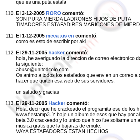
qeu es una puta estafa
El 3-12-2005
RORO
comentó
:
SON PURA MIERDA LADRONES HIJOS DE PUTA
TIMADORES ESTAFADIRES MARICONES DE MIER
El 1-12-2005
meca xis en
comentó
:
como es esto de escribir por aki
El 29-11-2005
hacker
comentó
:
hola, he averiguado la direccion de correo electronico
la siguiente:
abuse@unitedcolo.com
Os animo a todos los estafados que envien un correo a d
hacer que quiten esa web de sus servidores.
un saludo y gracias
El 29-11-2005
Hacker
comentó
:
Hola, decir que he crackeado el programita ese de los h
www.fiestamp3. Y baje un album de esos que hay por ah
beta 3.0 crackeado y lo unico que hico fue soltarme un ar
musica gratis que la bajaras de emule.
VAYA ESTAFADORES ESTAN HECHOS