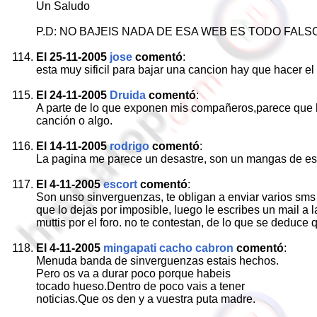
Un Saludo
P.D: NO BAJEIS NADA DE ESA WEB ES TODO FALSO
El 25-11-2005
jose
comentó
:
esta muy sificil para bajar una cancion hay que hacer e
El 24-11-2005
Druida
comentó
:
A parte de lo que exponen mis compañeros,parece que 
canción o algo.
El 14-11-2005
rodrigo
comentó
:
La pagina me parece un desastre, son un mangas de est
El 4-11-2005
escort
comentó
:
Son unso sinverguenzas, te obligan a enviar varios sms 
que lo dejas por imposible, luego le escribes un mail a 
muttis por el foro. no te contestan, de lo que se deduce
El 4-11-2005
mingapati cacho cabron
comentó
:
Menuda banda de sinverguenzas estais hechos.
Pero os va a durar poco porque habeis
tocado hueso.Dentro de poco vais a tener
noticias.Que os den y a vuestra puta madre.