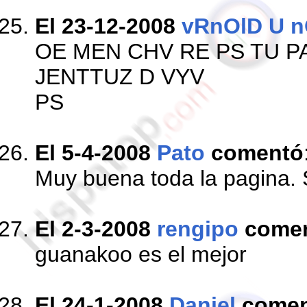
El 23-12-2008
vRnOlD U n
OE MEN CHV RE PS TU P
JENTTUZ D VYV
PS
El 5-4-2008
Pato
comentó
Muy buena toda la pagina.
El 2-3-2008
rengipo
come
guanakoo es el mejor
El 24-1-2008
Daniel
comen