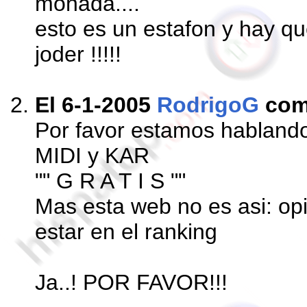
monada....
esto es un estafon y hay qu
joder !!!!!
El 6-1-2005
RodrigoG
com
Por favor estamos habland
MIDI y KAR
"" G R A T I S ""
Mas esta web no es asi: op
estar en el ranking
Ja..! POR FAVOR!!!