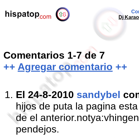
Com
Dj Karao
Comentarios 1-7 de 7
++
Agregar comentario
++
El 24-8-2010
sandybel
co
hijos de puta la pagina est
de el anterior.notya:vhinge
pendejos.