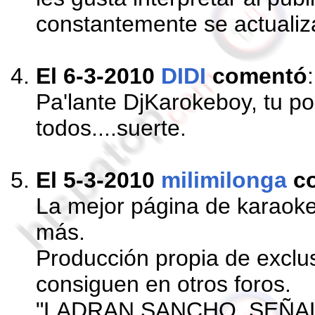
constantemente se actualiza
El 6-3-2010
DIDI
comentó
:
Pa'lante DjKarokeboy, tu p
todos....suerte.
El 5-3-2010
milimilonga
c
La mejor página de karaoke
más.
Producción propia de exclu
consiguen en otros foros.
"LADRAN SANCHO, SEÑA