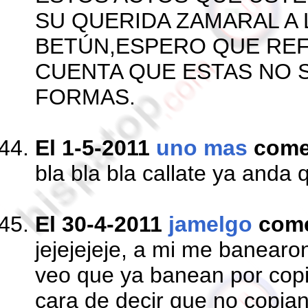
SU QUERIDA ZAMARAL A 
BETÚN,ESPERO QUE REF
CUENTA QUE ESTAS NO 
FORMAS.
El 1-5-2011
uno mas
come
bla bla bla callate ya anda 
El 30-4-2011
jamelgo
com
jejejejeje, a mi me banearo
veo que ya banean por copi
cara de decir que no copia