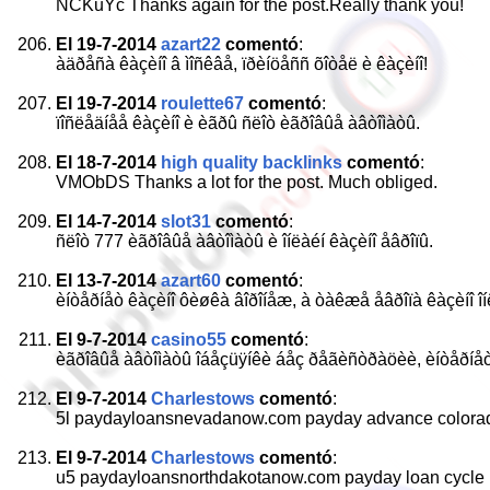
NCKuYc Thanks again for the post.Really thank you!
El 19-7-2014
azart22
comentó
:
àäðåñà êàçèíî â ìîñêâå, ïðèíöåññ õîòåë è êàçèíî!
El 19-7-2014
roulette67
comentó
:
ïîñëåäíåå êàçèíî è èãðû ñëîò èãðîâûå àâòîìàòû.
El 18-7-2014
high quality backlinks
comentó
:
VMObDS Thanks a lot for the post. Much obliged.
El 14-7-2014
slot31
comentó
:
ñëîò 777 èãðîâûå àâòîìàòû è îíëàéí êàçèíî åâðîïû.
El 13-7-2014
azart60
comentó
:
èíòåðíåò êàçèíî ôèøêà âîðîíåæ, à òàêæå åâðîïà êàçèíî îí
El 9-7-2014
casino55
comentó
:
èãðîâûå àâòîìàòû îáåçüÿíêè áåç ðåãèñòðàöèè, èíòåðíåò
El 9-7-2014
Charlestows
comentó
:
5l paydayloansnevadanow.com payday advance colorad
El 9-7-2014
Charlestows
comentó
:
u5 paydayloansnorthdakotanow.com payday loan cycle