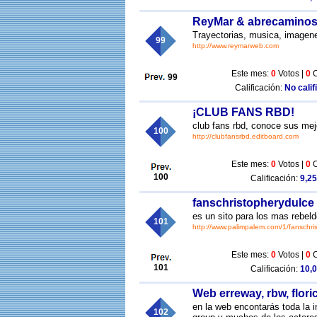
ReyMar & abrecamino
Trayectorias, musica, imagene
99
http://www.reymarweb.com
Este mes:
0
Votos |
0
C
99
Calificación:
No calif
¡CLUB FANS RBD!
club fans rbd, conoce sus mej
100
http://clubfansrbd.editboard.com
Este mes:
0
Votos |
0
C
100
Calificación:
9,25
fanschristopherydulce
es un sito para los mas rebel
101
http://www.palimpalem.com/1/fanschri
Este mes:
0
Votos |
0
C
101
Calificación:
10,0
Web erreway, rbw, flori
en la web encontarás toda la i
102