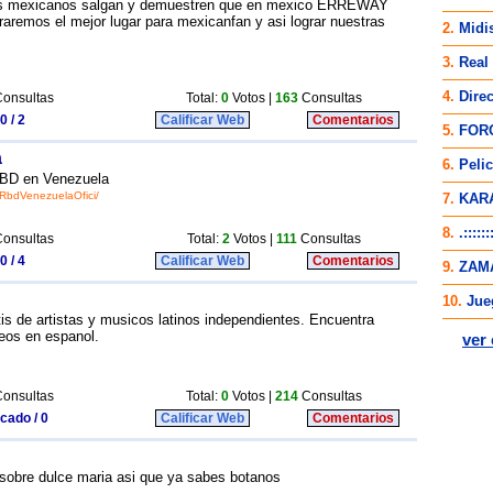
ans mexicanos salgan y demuestren que en mexico ERREWAY
traremos el mejor lugar para mexicanfan y asi lograr nuestras
onsultas
Total:
0
Votos |
163
Consultas
0 / 2
Calificar Web
Comentarios
a
RBD en Venezuela
nRbdVenezuelaOfici/
onsultas
Total:
2
Votos |
111
Consultas
0 / 4
Calificar Web
Comentarios
is de artistas y musicos latinos independientes. Encuentra
deos en espanol.
onsultas
Total:
0
Votos |
214
Consultas
icado / 0
Calificar Web
Comentarios
l sobre dulce maria asi que ya sabes botanos