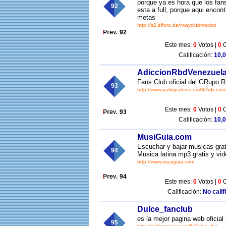
porque ya es hora que los f
92
esta a full, porque aqui encon
metas
http://s2.elforo.de/rwayclubmexico
92
Este mes:
0
Votos |
0
C
Calificación:
10,0
AdiccionRbdVenezuel
Fans Club oficial del GRupo 
93
http://www.palimpalem.com/3/Adiccio
Este mes:
0
Votos |
0
C
93
Calificación:
10,0
MusiGuia.com
Escuchar y bajar musicas grat
94
Musica latina mp3 gratis y vi
http://www.musiguia.com
94
Este mes:
0
Votos |
0
C
Calificación:
No calif
Dulce_fanclub
es la mejor pagina web oficia
95