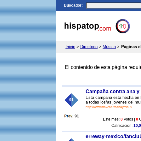
Buscador
:
Inicio
>
Directorio
>
Música
>
Páginas d
El contenido de esta página requi
Campaña contra ana y 
Esta campaña esta hecha en ho
91
a todas los/as jovenes del mu
http://www.movcontraanaymia.tk
91
Este mes:
0
Votos |
0
C
Calificación:
10,0
erreway-mexico/fanclu