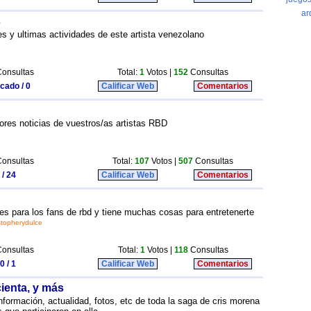
s
s y ultimas actividades de este artista venezolano
onsultas
Total:
1
Votos |
152
Consultas
icado / 0
Calificar Web
Comentarios
ores noticias de vuestros/as artistas RBD
onsultas
Total:
107
Votos |
507
Consultas
 / 24
Calificar Web
Comentarios
des para los fans de rbd y tiene muchas cosas para entretenerte
stopherydulce
onsultas
Total:
1
Votos |
118
Consultas
0 / 1
Calificar Web
Comentarios
cienta, y más
nformación, actualidad, fotos, etc de toda la saga de cris morena