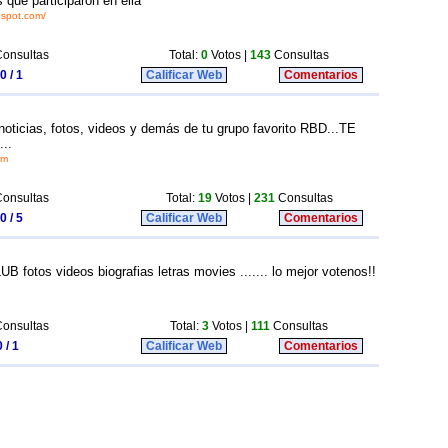
 que participaron en ella
gspot.com/
onsultas
Total:
0
Votos |
143
Consultas
0 / 1
Calificar Web
Comentarios
noticias, fotos, videos y demás de tu grupo favorito RBD...TE
..
om
onsultas
Total:
19
Votos |
231
Consultas
0 / 5
Calificar Web
Comentarios
UB fotos videos biografias letras movies ....... lo mejor votenos!!
onsultas
Total:
3
Votos |
111
Consultas
 / 1
Calificar Web
Comentarios