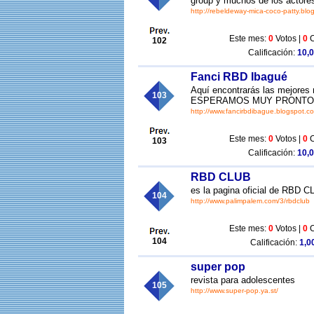
group y muchos de los actores
http://rebeldeway-mica-coco-patty.blo
Este mes:
0
Votos |
0
C
102
Calificación:
10,0
Fanci RBD Ibagué
Aquí encontrarás las mejores 
103
ESPERAMOS MUY PRONTO.
http://www.fancirbdibague.blogspot.c
Este mes:
0
Votos |
0
C
103
Calificación:
10,0
RBD CLUB
es la pagina oficial de RBD CL
104
http://www.palimpalem.com/3/rbdclub
Este mes:
0
Votos |
0
C
104
Calificación:
1,00
super pop
revista para adolescentes
105
http://www.super-pop.ya.st/