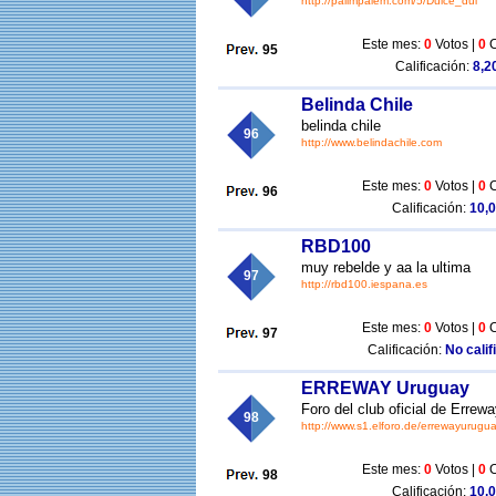
http://palimpalem.com/5/Dulce_dul
Este mes:
0
Votos |
0
C
95
Calificación:
8,20
Belinda Chile
belinda chile
96
http://www.belindachile.com
Este mes:
0
Votos |
0
C
96
Calificación:
10,0
RBD100
muy rebelde y aa la ultima
97
http://rbd100.iespana.es
Este mes:
0
Votos |
0
C
97
Calificación:
No calif
ERREWAY Uruguay
Foro del club oficial de Errew
98
http://www.s1.elforo.de/errewayurugu
Este mes:
0
Votos |
0
C
98
Calificación:
10,0