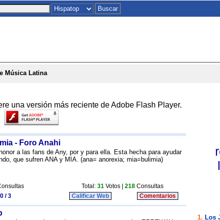
Inicio
|
Chat
|
Postales
|
Juegos
|
To
e Música Latina
ere una versión más reciente de Adobe Flash Player.
mia - Foro Anahi
nor a las fans de Any, por y para ella. Esta hecha para ayudar
ndo, que sufren ANA y MIA. (ana= anorexia; mia=bulimia)
onsultas
Total:
31
Votos |
218
Consultas
0 / 3
Calificar Web
Comentarios
b