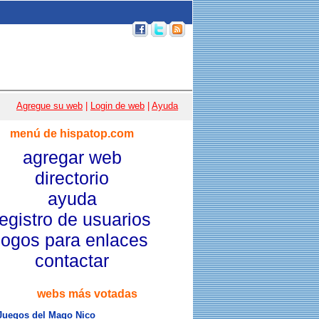
p 100
|
Email
|
Acceso usuarios
|
Agregue su web
|
Login de web
|
Ayuda