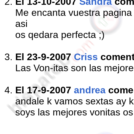
El 13-10-2007
Sandra
com
Me encanta vuestra pagina 
asi
os qedara perfecta ;)
El 23-9-2007
Criss
comen
Las Von-itas son las mejores
El 17-9-2007
andrea
come
andale k vamos sextas ay k
soys las mejores vonitas o