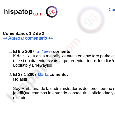
Com
Comentarios 1-2 de 2
++
Agregar comentario
++
El 8-5-2007
lu_4ever
comentó
:
K dcir... k Lu es la mejor!!y k entreis en este foro porke 
que si un dia entrais vais a querer entrar todos los dia
Lopilato y Erreway!!!!!
El 27-1-2007
Marta
comentó
:
Holas!!!
Soy Marta una de las administradoras del foro... bueno n
jeje!!!Que estamos intentando conseguir la oficialidad y
disfruten...