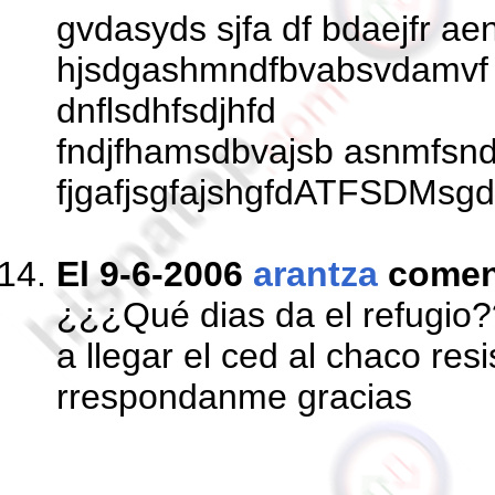
gvdasyds sjfa df bdaejfr 
hjsdgashmndfbvabsvdamvf 
dnflsdhfsdjhfd
fndjfhamsdbvajsb asnmfsnd
fjgafjsgfajshgfdATFSDMsgd
El 9-6-2006
arantza
comen
¿¿¿Qué dias da el refugio
a llegar el ced al chaco res
rrespondanme gracias