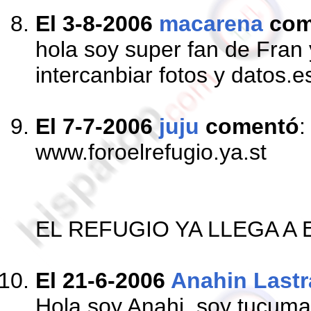
El 3-8-2006
macarena
com
hola soy super fan de Fran 
intercanbiar fotos y datos.
El 7-7-2006
juju
comentó
:
www.foroelrefugio.ya.st
EL REFUGIO YA LLEGA A 
El 21-6-2006
Anahin Lastr
Hola soy Anahi, soy tucuma