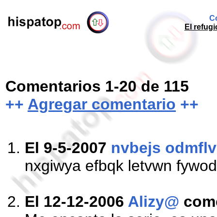
Co
El refug
Comentarios 1-20 de 115
++
Agregar comentario
++
El 9-5-2007
nvbejs odmfl
nxgiwya efbqk letvwn fywod
El 12-12-2006
Alizy@
com