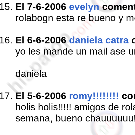
El 7-6-2006
evelyn
comen
rolabogn esta re bueno y m
El 6-6-2006
daniela catra
c
yo les mande un mail ase un
daniela
El 5-6-2006
romy!!!!!!!!
co
holis holis!!!!! amigos de 
semana, bueno chauuuuuu!!