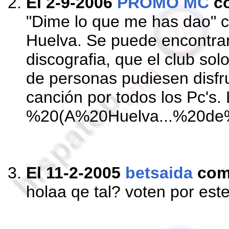
El 2-9-2006
PROMO MC
c
"Dime lo que me has dao" ca
Huelva. Se puede encontrar 
discografia, que el club sol
de personas pudiesen disfru
canción por todos los P
%20(A%20Huelva...%20d
El 11-2-2005
betsaida
com
holaa qe tal? voten por est