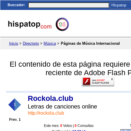
Buscador
:
Inicio
>
Directorio
>
Música
>
Páginas de Música Internacional
El contenido de esta página requier
reciente de Adobe Flash P
Rockola.club
1
Letras de canciones online
http://rockola.club
1
Este mes:
0
Votos |
0
Consultas