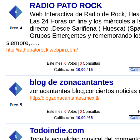
RADIO PATO ROCK
4
Web Interactiva de Radio de Rock, Heav
Las 24 Horas on line y los miércoles a 
directo .Desde Sariñena ( Huesca) (Sp
4
Grupos Emergentes y rememorando los
siempre,.....
http://radiopatorock.webpin.com/
Este mes:
0
Votos |
0
Consultas
Calificación:
10,00 / 15
Calif
blog de zonacantantes
5
zonacantantes blog,conciertos,noticias 
http://blogzonacantantes.mex.tl/
5
Este mes:
0
Votos |
0
Consultas
T
Calificación:
10,00 / 65
Calif
Todoindie.com
6
Toda la actualidad musical del momento