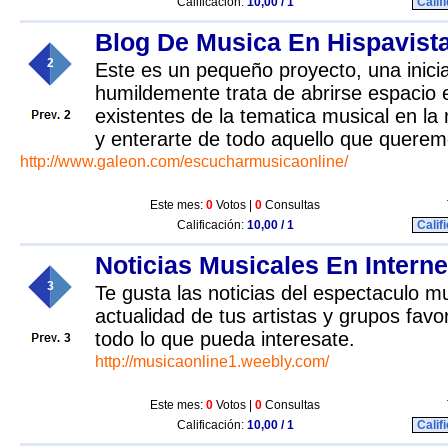
Calificación:
10,00 / 1
Calif
Blog De Musica En Hispavist
2
Este es un pequeño proyecto, una inici
humildemente trata de abrirse espacio e
existentes de la tematica musical en la 
2
y enterarte de todo aquello que querem
http://www.galeon.com/escucharmusicaonline/
Este mes:
0
Votos |
0
Consultas
Calificación:
10,00 / 1
Calif
Noticias Musicales En Interne
3
Te gusta las noticias del espectaculo m
actualidad de tus artistas y grupos fav
todo lo que pueda interesate.
3
http://musicaonline1.weebly.com/
Este mes:
0
Votos |
0
Consultas
Calificación:
10,00 / 1
Calif