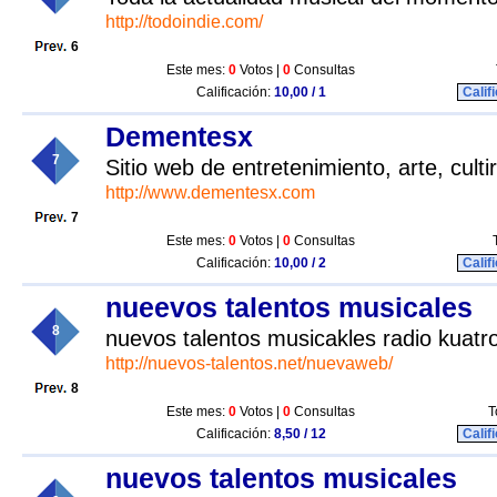
http://todoindie.com/
6
Este mes:
0
Votos |
0
Consultas
Calificación:
10,00 / 1
Calif
Dementesx
7
Sitio web de entretenimiento, arte, culti
http://www.dementesx.com
7
Este mes:
0
Votos |
0
Consultas
Calificación:
10,00 / 2
Calif
nueevos talentos musicales
8
nuevos talentos musicakles radio kuatr
http://nuevos-talentos.net/nuevaweb/
8
Este mes:
0
Votos |
0
Consultas
T
Calificación:
8,50 / 12
Calif
nuevos talentos musicales