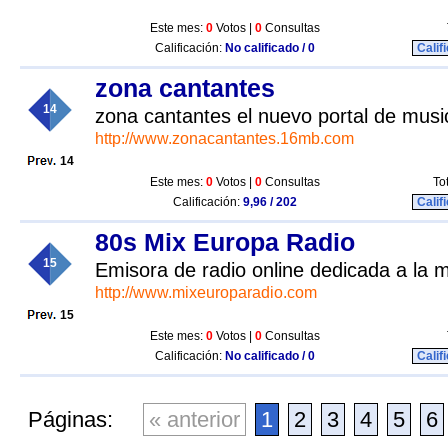
Este mes:
0
Votos |
0
Consultas
Calificación:
No calificado / 0
Calif
zona cantantes
14
zona cantantes el nuevo portal de musi
http://www.zonacantantes.16mb.com
14
Este mes:
0
Votos |
0
Consultas
To
Calificación:
9,96 / 202
Calif
80s Mix Europa Radio
15
Emisora de radio online dedicada a la m
http://www.mixeuroparadio.com
15
Este mes:
0
Votos |
0
Consultas
Calificación:
No calificado / 0
Calif
Páginas:
« anterior
1
2
3
4
5
6