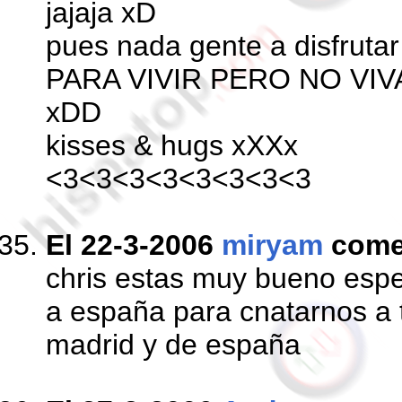
jajaja xD
pues nada gente a disfruta
PARA VIVIR PERO NO VI
xDD
kisses & hugs xXXx
<3<3<3<3<3<3<3<3
El 22-3-2006
miryam
come
chris estas muy bueno espe
a españa para cnatarnos a 
madrid y de españa