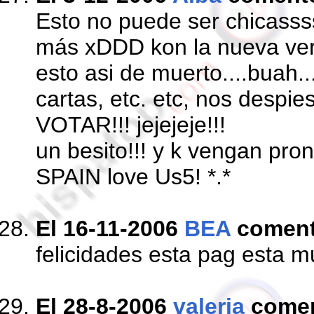
Esto no puede ser chicasssss
más xDDD kon la nueva vers
esto asi de muerto....buah...
cartas, etc. etc, nos despi
VOTAR!!! jejejeje!!!
un besito!!! y k vengan pron
SPAIN love Us5! *.*
El 16-11-2006
BEA
comen
felicidades esta pag esta m
El 28-8-2006
valeria
come