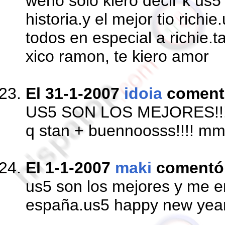
weno solo kiero decir k us5
historia.y el mejor tio richi
todos en especial a richie.
xico ramon, te kiero amor
El 31-1-2007
idoia
coment
US5 SON LOS MEJORES!!!! s
q stan + buennoosss!!!! 
El 1-1-2007
maki
comentó
us5 son los mejores y me e
españa.us5 happy new yea