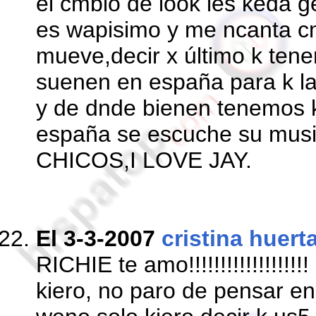
el cmbio de look les keda g
es wapisimo y me ncanta c
mueve,decir x último k tene
suenen en españa para k l
y de dnde bienen tenemos k
españa se escuche su mus
CHICOS,I LOVE JAY.
El 3-3-2007
cristina huert
RICHIE te amo!!!!!!!!!!!!!!!!!
kiero, no paro de pensar en ti t