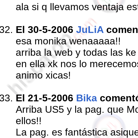
ala si q llevamos ventaja es
El 30-5-2006
JuLiA
comen
esa monika wenaaaaa!!
arriba la web y todas las k
en ella xk nos lo merecemos
animo xicas!
El 21-5-2006
Bika
coment
Arriba US5 y la pag. que M
ellos!!
La pag. es fantástica asiqu