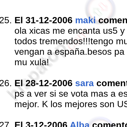
El 31-12-2006
maki
comen
ola xicas me encanta us5 y 
todos tremendos!!!tengo m
vengan a españa.besos pa 
mu xula!
El 28-12-2006
sara
comen
ps a ver si se vota mas a e
mejor. K los mejores son US5
El 3-12-2006
Alba
coment