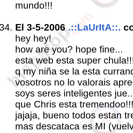
mundo!!!
El 3-5-2006
.::LaUrItA::.
c
hey hey!
how are you? hope fine...
esta web esta super chula!!
q my niña se la esta curra
vosotros no lo valorais apr
soys seres inteligentes jue..
que Chris esta tremendoo!!
jajaja, bueno todos estan t
mas descataca es MI (vuelv