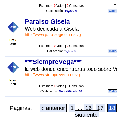
Este mes:
0
Votos |
0
Consultas
To
Calificación:
10,00 / 4
Calif
Paraiso Gisela
269
Web dedicada a Gisela
http://www.paraisogisela.es.vg
269
Este mes:
0
Votos |
0
Consultas
To
Calificación:
5,63 / 8
Calif
***SiempreVega***
270
la web donde encontraras todo sobre 
http://www.siemprevega.es.vg
270
Este mes:
0
Votos |
0
Consultas
Calificación:
No calificado / 0
Calif
Páginas:
« anterior
1
...
16
17
18
siguiente