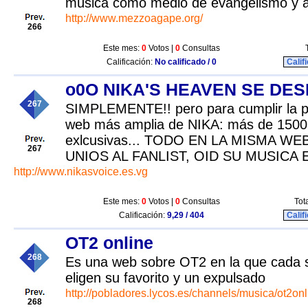
música como medio de evangelismo y 
http://www.mezzoagape.org/
266
Este mes:
0
Votos |
0
Consultas
Calificación:
No calificado / 0
Calif
o0O NIKA'S HEAVEN SE DES
267
SIMPLEMENTE!! pero para cumplir la p
web más amplia de NIKA: más de 1500 f
exlcusivas... TODO EN LA MISMA WEB
267
UNIOS AL FANLIST, OID SU MUSICA E
http://www.nikasvoice.es.vg
Este mes:
0
Votos |
0
Consultas
Tot
Calificación:
9,29 / 404
Calif
OT2 online
268
Es una web sobre OT2 en la que cada s
eligen su favorito y un expulsado
http://pobladores.lycos.es/channels/musica/ot2onl
268