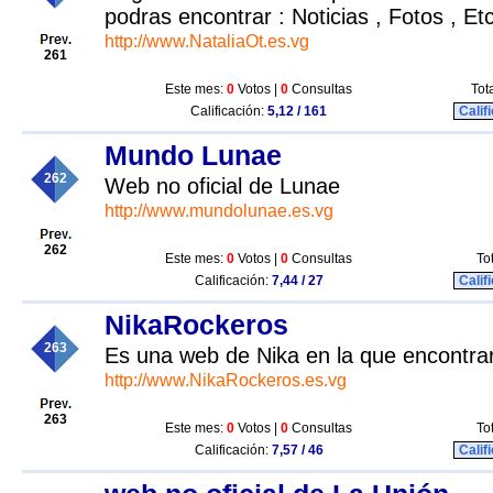
podras encontrar : Noticias , Fotos , Etc
http://www.NataliaOt.es.vg
261
Este mes:
0
Votos |
0
Consultas
Tot
Calificación:
5,12 / 161
Calif
Mundo Lunae
262
Web no oficial de Lunae
http://www.mundolunae.es.vg
262
Este mes:
0
Votos |
0
Consultas
To
Calificación:
7,44 / 27
Calif
NikaRockeros
263
Es una web de Nika en la que encontra
http://www.NikaRockeros.es.vg
263
Este mes:
0
Votos |
0
Consultas
To
Calificación:
7,57 / 46
Calif