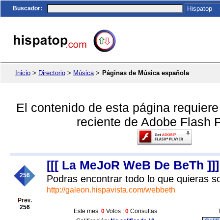
Buscador
:
Inicio
>
Directorio
>
Música
>
Páginas de Música española
El contenido de esta página requier
reciente de Adobe Flash P
[[[ La MeJoR WeB De BeTh ]]]
256
Podras encontrar todo lo que quieras s
http://galeon.hispavista.com/webbeth
256
Este mes:
0
Votos |
0
Consultas