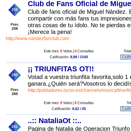
Club de Fans Oficial de Migu
259
Club de fans oficial de Miguel Nández.
compartir con más fans tus impresiones,
otras cosas de tu ídolo. No te pierdas e
259
¡Merece la pena!
http://www.nandezfanclub.com
Este mes:
0
Votos |
0
Consultas
Tota
Calificación:
8,98 / 1540
Calif
¡¡ TRIUNFITAS OT!!
260
Votad a vuestra triunfita favorita,solo 1
ganara.¿Quién será?Vosotros lo decidí
http://pobladores.lycos.es/channels/musica/triunfi
260
Este mes:
0
Votos |
0
Consultas
To
Calificación:
6,62 / 45
Calif
..:: NataliaOt ::..
261
Pagina de Natalia de Operacion Triunfo