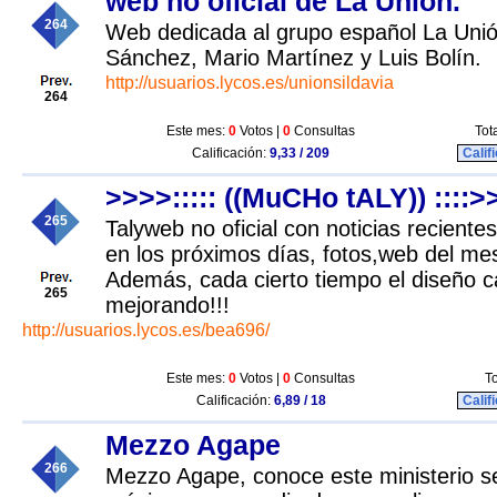
web no oficial de La Unión.
264
Web dedicada al grupo español La Unió
Sánchez, Mario Martínez y Luis Bolín.
http://usuarios.lycos.es/unionsildavia
264
Este mes:
0
Votos |
0
Consultas
Tot
Calificación:
9,33 / 209
Calif
>>>>::::: ((MuCHo tALY)) ::::>
265
Talyweb no oficial con noticias reciente
en los próximos días, fotos,web del me
Además, cada cierto tiempo el diseño c
265
mejorando!!!
http://usuarios.lycos.es/bea696/
Este mes:
0
Votos |
0
Consultas
To
Calificación:
6,89 / 18
Calif
Mezzo Agape
266
Mezzo Agape, conoce este ministerio sev