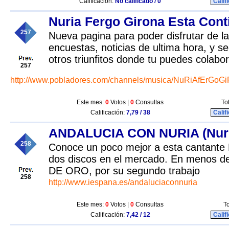
Calificación:
No calificado / 0
Calif
Nuria Fergo Girona Esta Cont
257
Nueva pagina para poder disfrutar de l
encuestas, noticias de ultima hora, y s
otros triunfitos donde tu puedes colabor
257
http://www.pobladores.com/channels/musica/NuRiAfErG
Este mes:
0
Votos |
0
Consultas
To
Calificación:
7,79 / 38
Calif
ANDALUCIA CON NURIA (Nuri
258
Conoce un poco mejor a esta cantan
dos discos en el mercado. En menos 
DE ORO, por su segundo trabajo
258
http://www.iespana.es/andaluciaconnuria
Este mes:
0
Votos |
0
Consultas
To
Calificación:
7,42 / 12
Calif