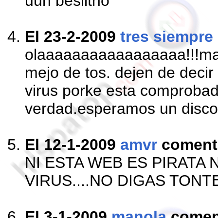
uun besiitho
El 23-2-2009
tres siempre
olaaaaaaaaaaaaaaaaa!!!man
mejo de tos. dejen de decir
virus porke esta comproba
verdad.esperamos un disco
El 12-1-2009
amvr
coment
NI ESTA WEB ES PIRATA 
VIRUS....NO DIGAS TONT
El 3-1-2009
manola
comen