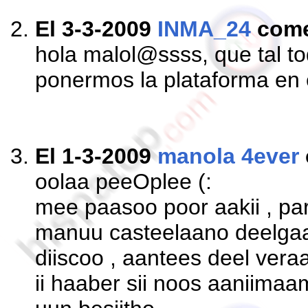
El 3-3-2009
INMA_24
come
hola malol@ssss, que tal to
ponermos la plataforma en
El 1-3-2009
manola 4ever
oolaa peeOplee (:
mee paasoo poor aakii , p
manuu casteelaano deelgaa
diiscoo , aantees deel vera
ii haaber sii noos aaniimaa