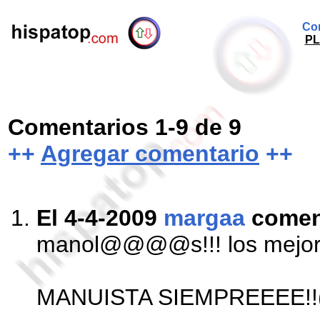
Com
P
Comentarios 1-9 de 9
++
Agregar comentario
++
El 4-4-2009
margaa
comen
manol@@@@s!!! los mejor
MANUISTA SIEMPREEEE!!