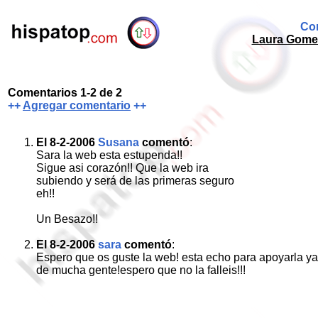
Com
Laura Gomez
Comentarios 1-2 de 2
++
Agregar comentario
++
El 8-2-2006
Susana
comentó
:
Sara la web esta estupenda!!
Sigue asi corazón!! Que la web ira
subiendo y será de las primeras seguro
eh!!
Un Besazo!!
El 8-2-2006
sara
comentó
:
Espero que os guste la web! esta echo para apoyarla ya 
de mucha gente!espero que no la falleis!!!