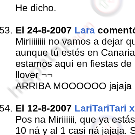
He dicho.
El 24-8-2007
Lara
coment
Miriiiiiiii no vamos a dejar 
aunque tú estés en Canarias
estamos aquí en fiestas de 
llover ¬¬
ARRIBA MOOOOOO jajaja
El 12-8-2007
LariTariTari 
Pos na Miriiiiii, que ya est
10 ná y al 1 casi ná jajaja