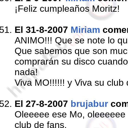
¡Feliz cumpleaños Moritz!
El 31-8-2007
Miriam
come
ANIMO!!! Que se note lo qu
Que sabemos que son much
comprarán su disco cuando
nada!
Viva MO!!!!!! y Viva su club d
El 27-8-2007
brujabur
com
Oleeeee ese Mo, oleeeeee 
club de fans.