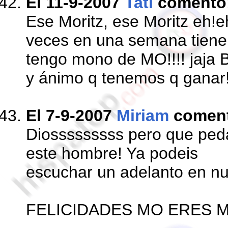
El 11-9-2007
Tati
comentó
Ese Moritz, ese Moritz eh!e
veces en una semana tiene 
tengo mono de MO!!!! jaja B
y ánimo q tenemos q ganar!
El 7-9-2007
Miriam
comen
Diosssssssss pero que peda
este hombre! Ya podeis
escuchar un adelanto en nu
FELICIDADES MO ERES 