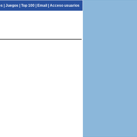
es
|
Juegos
|
Top 100
|
Email
|
Acceso usuarios