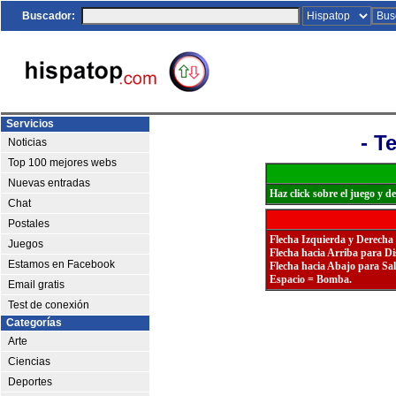
Buscador:
Servicios
- T
Noticias
Top 100 mejores webs
Nuevas entradas
Haz click sobre el juego y 
Chat
Postales
Flecha Izquierda y Derecha
Juegos
Flecha hacia Arriba para Di
Estamos en Facebook
Flecha hacia Abajo para Sal
Espacio = Bomba.
Email gratis
Test de conexión
Categorías
Arte
Ciencias
Deportes