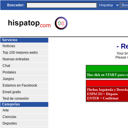
Buscador:
Servicios
- R
Noticias
Top 100 mejores webs
Your br
Please v
Nuevas entradas
Chat
Postales
Haz click en START para co
Juegos
Estamos en Facebook
Flechas Izquierda y Derech
Email gratis
ESPACIO = Disparo
ENTER = Confirmar
Test de conexión
Categorías
Arte
Ciencias
Deportes