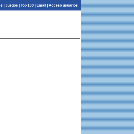
es
|
Juegos
|
Top 100
|
Email
|
Acceso usuarios