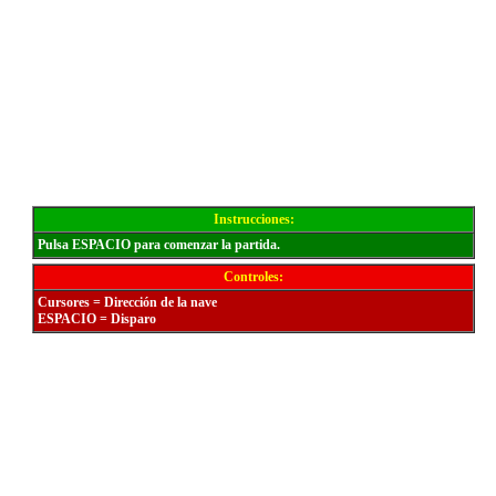
Instrucciones:
Pulsa ESPACIO para comenzar la partida.
Controles:
Cursores = Dirección de la nave
ESPACIO = Disparo