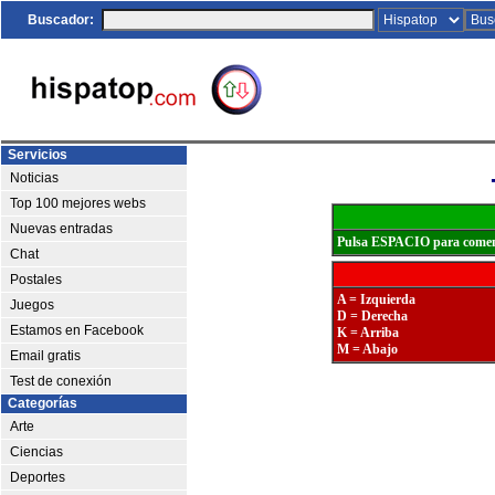
Buscador:
Servicios
Noticias
Top 100 mejores webs
Nuevas entradas
Pulsa ESPACIO para comenz
Chat
Postales
A = Izquierda
Juegos
D = Derecha
Estamos en Facebook
K = Arriba
M = Abajo
Email gratis
Test de conexión
Categorías
Arte
Ciencias
Deportes