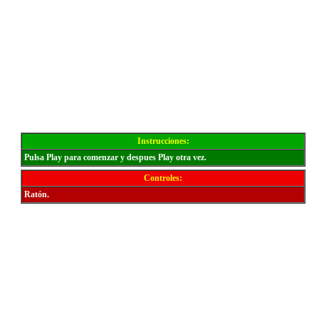
Instrucciones:
Pulsa Play para comenzar y despues Play otra vez.
Controles:
Ratón.