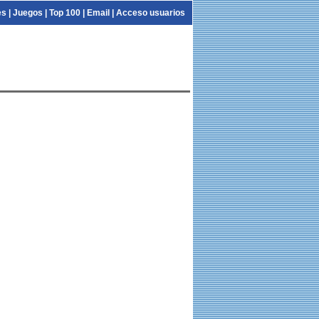
es
|
Juegos
|
Top 100
|
Email
|
Acceso usuarios