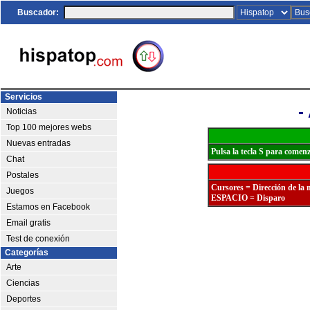
Buscador:
Servicios
-
Noticias
Top 100 mejores webs
Nuevas entradas
Pulsa la tecla S para comenz
Chat
Postales
Cursores = Dirección de la 
Juegos
ESPACIO = Disparo
Estamos en Facebook
Email gratis
Test de conexión
Categorías
Arte
Ciencias
Deportes