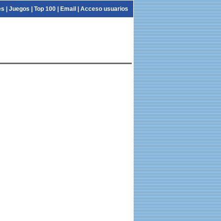
es
|
Juegos
|
Top 100
|
Email
|
Acceso usuarios