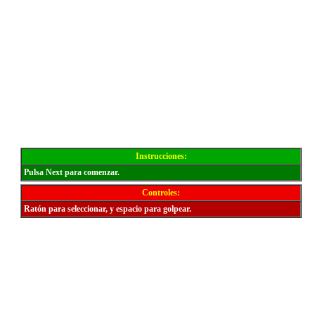
Instrucciones:
Pulsa Next para comenzar.
Controles:
Ratón para seleccionar, y espacio para golpear.