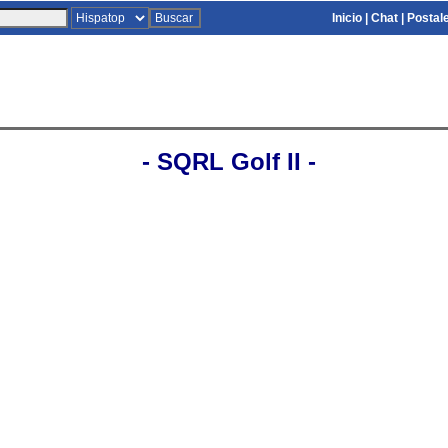
Inicio
|
Chat
|
Postal
- SQRL Golf II -