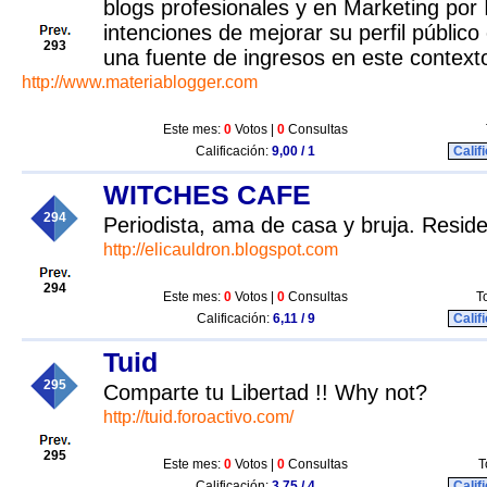
blogs profesionales y en Marketing por 
intenciones de mejorar su perfil público 
293
una fuente de ingresos en este context
http://www.materiablogger.com
Este mes:
0
Votos |
0
Consultas
Calificación:
9,00 / 1
Calif
WITCHES CAFE
294
Periodista, ama de casa y bruja. Resi
http://elicauldron.blogspot.com
294
Este mes:
0
Votos |
0
Consultas
T
Calificación:
6,11 / 9
Calif
Tuid
295
Comparte tu Libertad !! Why not?
http://tuid.foroactivo.com/
295
Este mes:
0
Votos |
0
Consultas
T
Calificación:
3,75 / 4
Calif