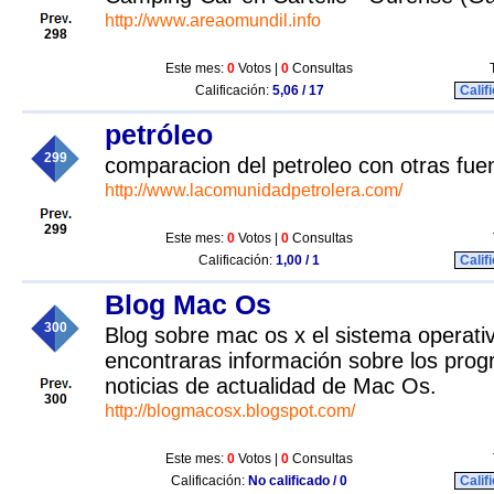
http://www.areaomundil.info
298
Este mes:
0
Votos |
0
Consultas
Calificación:
5,06 / 17
Calif
petróleo
299
comparacion del petroleo con otras fue
http://www.lacomunidadpetrolera.com/
299
Este mes:
0
Votos |
0
Consultas
Calificación:
1,00 / 1
Calif
Blog Mac Os
300
Blog sobre mac os x el sistema operati
encontraras información sobre los progr
noticias de actualidad de Mac Os.
300
http://blogmacosx.blogspot.com/
Este mes:
0
Votos |
0
Consultas
Calificación:
No calificado / 0
Calif