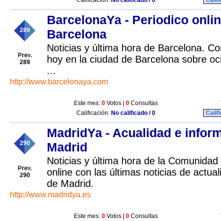
Calificación:
No calificado / 0
Calif
BarcelonaYa - Periodico onli
289
Barcelona
Noticias y última hora de Barcelona. Co
hoy en la ciudad de Barcelona sobre oc
289
...
http://www.barcelonaya.com
Este mes:
0
Votos |
0
Consultas
Calificación:
No calificado / 0
Calif
MadridYa - Acualidad e infor
290
Madrid
Noticias y última hora de la Comunidad
online con las últimas noticias de actua
290
de Madrid.
http://www.madridya.es
Este mes:
0
Votos |
0
Consultas