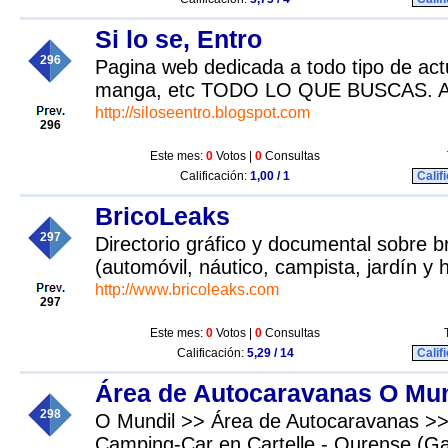
Si lo se, Entro
296
Pagina web dedicada a todo tipo de actu
manga, etc TODO LO QUE BUSCAS. 
http://siloseentro.blogspot.com
296
Este mes:
0
Votos |
0
Consultas
Calificación:
1,00 / 1
Calif
BricoLeaks
297
Directorio gráfico y documental sobre br
(automóvil, náutico, campista, jardín y h
http://www.bricoleaks.com
297
Este mes:
0
Votos |
0
Consultas
Calificación:
5,29 / 14
Calif
Área de Autocaravanas O Mun
298
O Mundil >> Área de Autocaravanas >
Camping-Car en Cartelle - Ourense (Gal