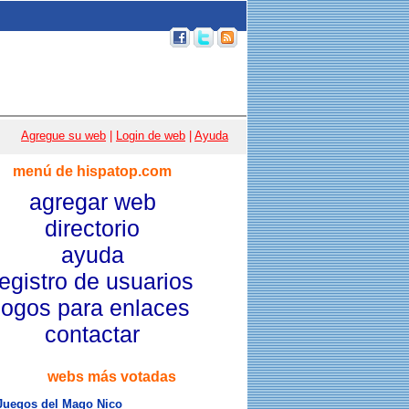
p 100
|
Email
|
Acceso usuarios
|
Agregue su web
|
Login de web
|
Ayuda