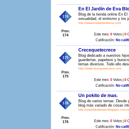
En El Jardín de Eva Bl
Blog de la tienda online En El
174
sexualidad, el erotismo y los 
http://www.eneljardindeeva.com/
Este mes:
0
Votos |
0
C
174
Calificación:
No calif
Crecequetecrece
Blog dedicado a nuestros hijo
175
guarderías, papeleos y burocrac
temas diversos. Todo ello des
http://www.crecequetecrece.com
175
Este mes:
0
Votos |
0
C
Calificación:
No calif
Un pokito de mas.
Blog de varios temas. Desde 
176
blog más variado de cosas int
http://unpokitodemas.blogspot.com.es
Este mes:
0
Votos |
0
C
176
Calificación:
No calif