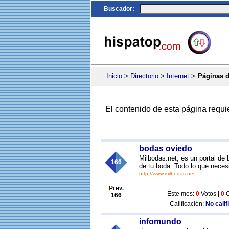
Buscador
:
Inicio
>
Directorio
>
Internet
>
Páginas 
El contenido de esta página requi
bodas oviedo
Milbodas.net, es un portal de 
166
de tu boda. Todo lo que neces
http://www.milbodas.net
Este mes:
0
Votos |
0
C
166
Calificación:
No calif
infomundo