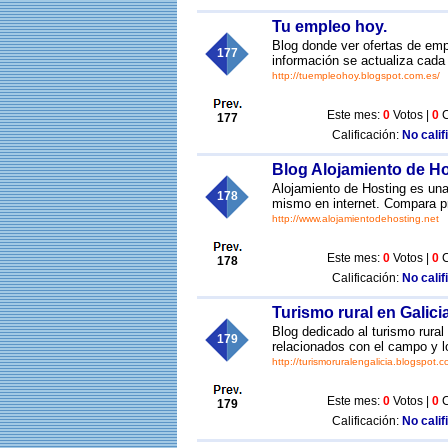
Tu empleo hoy.
Blog donde ver ofertas de em
177
información se actualiza cada 
http://tuempleohoy.blogspot.com.es/
Este mes:
0
Votos |
0
C
177
Calificación:
No calif
Blog Alojamiento de H
Alojamiento de Hosting es una
178
mismo en internet. Compara pr
http://www.alojamientodehosting.net
Este mes:
0
Votos |
0
C
178
Calificación:
No calif
Turismo rural en Galici
Blog dedicado al turismo rural
179
relacionados con el campo y l
http://turismoruralengalicia.blogspot.c
Este mes:
0
Votos |
0
C
179
Calificación:
No calif