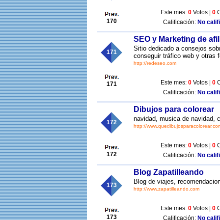
Este mes:
0
Votos |
0
C
170
Calificación:
No calif
SEO y Marketing de afi
Sitio dedicado a consejos sob
171
conseguir tráfico web y otras 
http://redeseo.com
Este mes:
0
Votos |
0
C
171
Calificación:
No calif
Dibujos para colorear
navidad, musica de navidad, c
172
http://www.quedibujosparacolorear.co
Este mes:
0
Votos |
0
C
172
Calificación:
No calif
Blog Zapatilleando
Blog de viajes, recomendacione
173
http://www.zapatilleando.com
Este mes:
0
Votos |
0
C
173
Calificación:
No calif