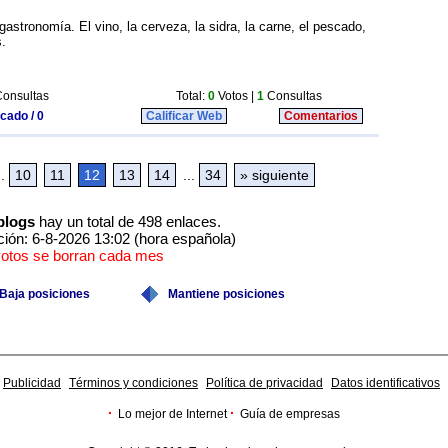
astronomía. El vino, la cerveza, la sidra, la carne, el pescado,
.
onsultas
Total:
0
Votos |
1
Consultas
icado / 0
Calificar Web
Comentarios
..
10
11
12
13
14
...
34
» siguiente
blogs
hay un total de 498 enlaces.
ción: 6-8-2026 13:02 (hora española)
votos se borran cada mes
Baja posiciones
Mantiene posiciones
Publicidad
Términos y condiciones
Política de privacidad
Datos identificativos
·
·
Lo mejor de Internet
Guía de empresas