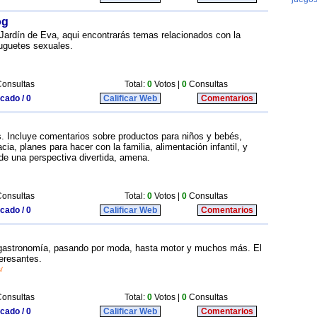
og
 Jardín de Eva, aqui encontrarás temas relacionados con la
juguetes sexuales.
onsultas
Total:
0
Votos |
0
Consultas
icado / 0
Calificar Web
Comentarios
s. Incluye comentarios sobre productos para niños y bebés,
ia, planes para hacer con la familia, alimentación infantil, y
de una perspectiva divertida, amena.
onsultas
Total:
0
Votos |
0
Consultas
icado / 0
Calificar Web
Comentarios
gastronomía, pasando por moda, hasta motor y muchos más. El
eresantes.
/
onsultas
Total:
0
Votos |
0
Consultas
icado / 0
Calificar Web
Comentarios