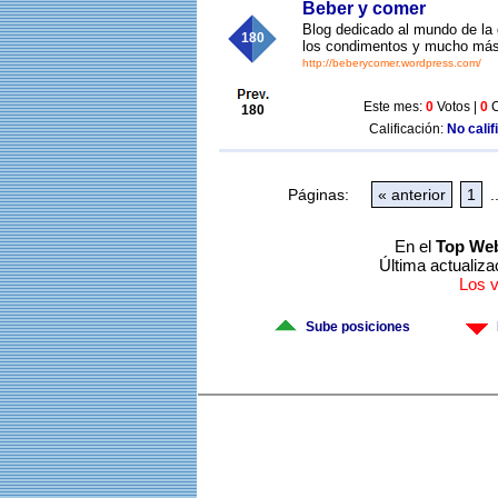
Beber y comer
Blog dedicado al mundo de la g
180
los condimentos y mucho más
http://beberycomer.wordpress.com/
Este mes:
0
Votos |
0
C
180
Calificación:
No calif
Páginas:
« anterior
1
.
En el
Top We
Última actualiza
Los 
Sube posiciones