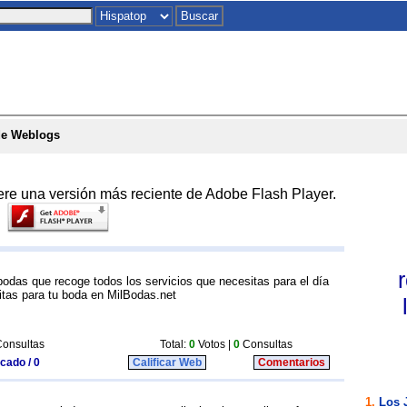
Inicio
|
Chat
|
Postales
|
Juegos
|
To
de Weblogs
ere una versión más reciente de Adobe Flash Player.
bodas que recoge todos los servicios que necesitas para el día
itas para tu boda en MilBodas.net
onsultas
Total:
0
Votos |
0
Consultas
icado / 0
Calificar Web
Comentarios