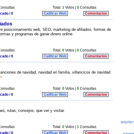
onsultas
Total:
1
Votos |
0
Consultas
icado / 0
Calificar Web
Comentarios
liados
re posicionamiento web, SEO, marketing de afiliados, formas de
formas y programas de ganar dinero online.
onsultas
Total:
0
Votos |
0
Consultas
icado / 0
Calificar Web
Comentarios
anciones de navidad, navidad en familia, villancicos de navidad
m/
onsultas
Total:
0
Votos |
0
Consultas
icado / 0
Calificar Web
Comentarios
s, rutas, consejos, que ver y visitar.
onsultas
Total:
0
Votos |
1
Consultas
icado / 0
Calificar Web
Comentarios