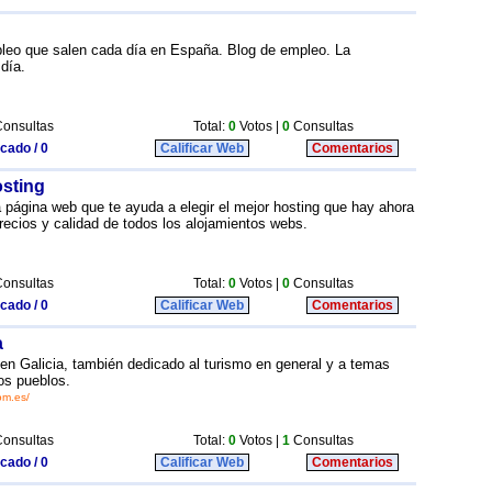
pleo que salen cada día en España. Blog de empleo. La
día.
onsultas
Total:
0
Votos |
0
Consultas
icado / 0
Calificar Web
Comentarios
osting
 página web que te ayuda a elegir el mejor hosting que hay ahora
ecios y calidad de todos los alojamientos webs.
onsultas
Total:
0
Votos |
0
Consultas
icado / 0
Calificar Web
Comentarios
a
 en Galicia, también dedicado al turismo en general y a temas
os pueblos.
om.es/
onsultas
Total:
0
Votos |
1
Consultas
icado / 0
Calificar Web
Comentarios