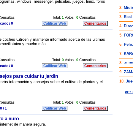
ogramas, windows, messenger, peliculas, juegos, linux, foros
onsultas
Total:
1
Votos |
0
Consultas
icado / 0
Calificar Web
Comentarios
de coches Citroen y mantente informado acerca de las últimas
omovilistaica y mucho más.
onsultas
Total:
0
Votos |
0
Consultas
icado / 0
Calificar Web
Comentarios
ejos para cuidar tu jardin
arás información y consejos sobre el cultivo de plantas y el
onsultas
Total:
1
Votos |
0
Consultas
0 / 1
Calificar Web
Comentarios
o a euro
internet de manera segura.