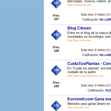
descargas, musica, videos, pr
167
http://infomundo.org
Este mes:
0
Votos |
0
C
167
Calificación:
No calif
Blog Citroen
Entre en el blog de la marca 
168
novedades en tecnología, aut
http://blog.citroen.es
Este mes:
0
Votos |
0
C
168
Calificación:
No calif
CuidaTusPlantas - Cons
En "Cuida tus plantas" encontr
169
cuidado de tu jardín.
http://www.cuidatusplantas.com
Este mes:
0
Votos |
0
C
169
Calificación:
10,0
Eurosmil.com Gana eur
Metodos para ganar dinero en 
170
http://eurosmil.com