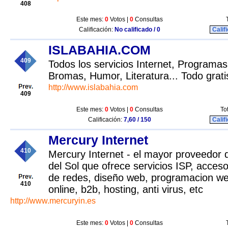
408
Este mes:
0
Votos |
0
Consultas
Calificación:
No calificado / 0
Calif
ISLABAHIA.COM
409
Todos los servicios Internet, Programas
Bromas, Humor, Literatura... Todo grati
http://www.islabahia.com
409
Este mes:
0
Votos |
0
Consultas
To
Calificación:
7,60 / 150
Calif
Mercury Internet
410
Mercury Internet - el mayor proveedor d
del Sol que ofrece servicios ISP, acceso
de redes, diseño web, programacion we
410
online, b2b, hosting, anti virus, etc
http://www.mercuryin.es
Este mes:
0
Votos |
0
Consultas