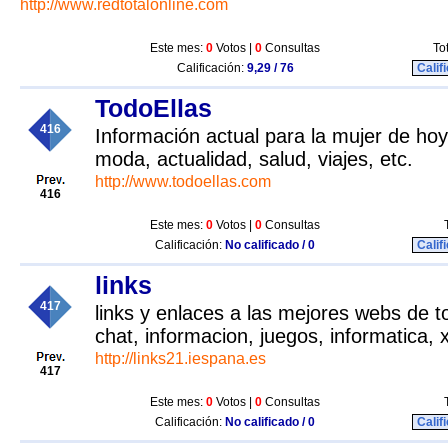
http://www.redtotalonline.com
Este mes:
0
Votos |
0
Consultas
To
Calificación:
9,29 / 76
Calif
TodoEllas
416
Información actual para la mujer de ho
moda, actualidad, salud, viajes, etc.
http://www.todoellas.com
416
Este mes:
0
Votos |
0
Consultas
Calificación:
No calificado / 0
Calif
links
417
links y enlaces a las mejores webs de t
chat, informacion, juegos, informatica, x
http://links21.iespana.es
417
Este mes:
0
Votos |
0
Consultas
Calificación:
No calificado / 0
Calif