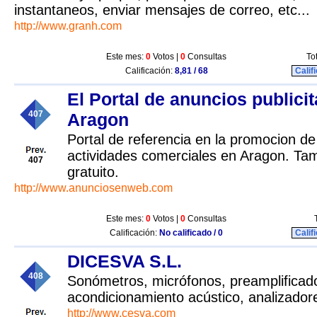
instantaneos, enviar mensajes de correo, etc...
http://www.granh.com
Este mes:
0
Votos |
0
Consultas
To
Calificación:
8,81 / 68
Calif
El Portal de anuncios publicit
407
Aragon
Portal de referencia en la promocion d
actividades comerciales en Aragon. Tam
407
gratuito.
http://www.anunciosenweb.com
Este mes:
0
Votos |
0
Consultas
Calificación:
No calificado / 0
Calif
DICESVA S.L.
408
Sonómetros, micrófonos, preamplificad
acondicionamiento acústico, analizador
http://www.cesva.com