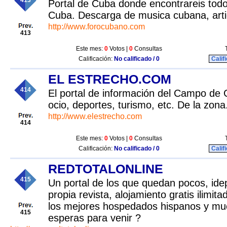
413
Portal de Cuba donde encontrareis todo
Cuba. Descarga de musica cubana, artic
http://www.forocubano.com
413
Este mes:
0
Votos |
0
Consultas
Calificación:
No calificado / 0
Calif
EL ESTRECHO.COM
414
El portal de información del Campo de 
ocio, deportes, turismo, etc. De la zona
http://www.elestrecho.com
414
Este mes:
0
Votos |
0
Consultas
Calificación:
No calificado / 0
Calif
REDTOTALONLINE
415
Un portal de los que quedan pocos, ide
propia revista, alojamiento gratis ilimit
los mejores hospedados hispanos y m
415
esperas para venir ?