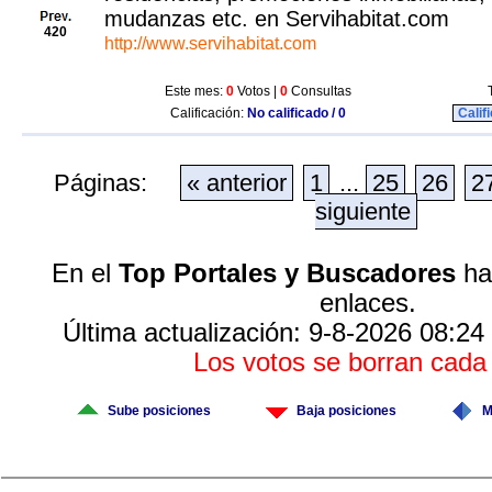
mudanzas etc. en Servihabitat.com
420
http://www.servihabitat.com
Este mes:
0
Votos |
0
Consultas
Calificación:
No calificado / 0
Calif
Páginas:
« anterior
1
...
25
26
2
siguiente
En el
Top Portales y Buscadores
hay
enlaces.
Última actualización: 9-8-2026 08:24
Los votos se borran cad
Sube posiciones
Baja posiciones
M