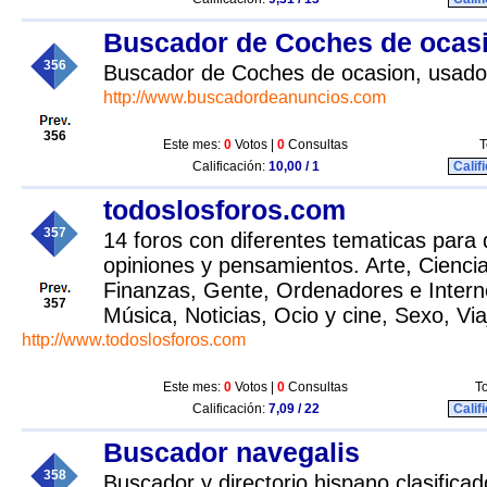
Buscador de Coches de ocas
356
Buscador de Coches de ocasion, usad
http://www.buscadordeanuncios.com
356
Este mes:
0
Votos |
0
Consultas
T
Calificación:
10,00 / 1
Calif
todoslosforos.com
357
14 foros con diferentes tematicas para
opiniones y pensamientos. Arte, Cienci
Finanzas, Gente, Ordenadores e Intern
357
Música, Noticias, Ocio y cine, Sexo, Viaj
http://www.todoslosforos.com
Este mes:
0
Votos |
0
Consultas
To
Calificación:
7,09 / 22
Calif
Buscador navegalis
358
Buscador y directorio hispano clasifica