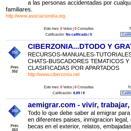
a las personas accidentadas por cualqu
familiares.
http://www.asociaciondia.org
Este mes:
0
Votos |
0
Consultas
T
Calificación:
No calificado / 0
Calif
CIBERZONIA...DTODO Y GRATI
352
RECURSOS-MANUALES-TUTORIALES
CHATS-BUSCADORES TEMATICOS Y
CLASIFICADAS POR APARTADOS
352
http://www.ciberzonia.net
Este mes:
0
Votos |
0
Consultas
To
Calificación:
8,89 / 9
Calif
aemigrar.com - vivir, trabajar,
353
Todo lo que debe saber al emigrar para v
en diferentes paises, inmigracion legal,
becas en el exterior, relatos, embajada
353