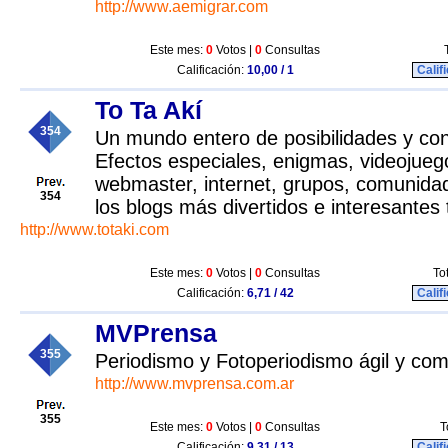
http://www.aemigrar.com
Este mes:
0
Votos |
0
Consultas
Calificación:
10,00 / 1
Calif
To Ta Akí
354
Un mundo entero de posibilidades y con
Efectos especiales, enigmas, videojueg
webmaster, internet, grupos, comunidad
354
los blogs más divertidos e interesantes
http://www.totaki.com
Este mes:
0
Votos |
0
Consultas
To
Calificación:
6,71 / 42
Calif
MVPrensa
355
Periodismo y Fotoperiodismo ágil y co
http://www.mvprensa.com.ar
355
Este mes:
0
Votos |
0
Consultas
T
Calificación:
9,31 / 13
Calif