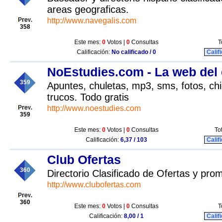
areas geograficas.
http://www.navegalis.com
358
Este mes:
0
Votos |
0
Consultas
T
Calificación:
No calificado / 0
Calif
NoEstudies.com - La web del 
359
Apuntes, chuletas, mp3, sms, fotos, chi
trucos. Todo gratis
http://www.noestudies.com
359
Este mes:
0
Votos |
0
Consultas
To
Calificación:
6,37 / 103
Calif
Club Ofertas
360
Directorio Clasificado de Ofertas y pr
http://www.clubofertas.com
360
Este mes:
0
Votos |
0
Consultas
T
Calificación:
8,00 / 1
Calif