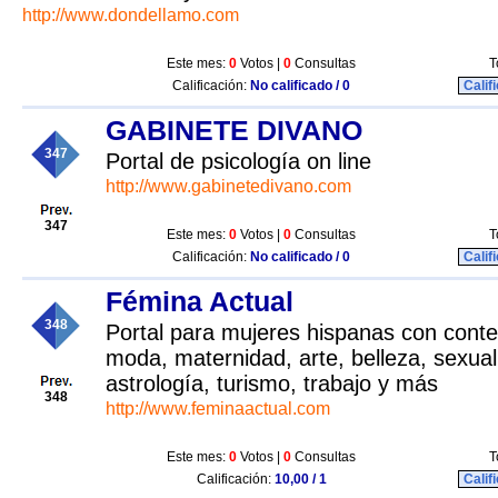
http://www.dondellamo.com
Este mes:
0
Votos |
0
Consultas
T
Calificación:
No calificado / 0
Calif
GABINETE DIVANO
347
Portal de psicología on line
http://www.gabinetedivano.com
347
Este mes:
0
Votos |
0
Consultas
T
Calificación:
No calificado / 0
Calif
Fémina Actual
348
Portal para mujeres hispanas con conte
moda, maternidad, arte, belleza, sexuali
astrología, turismo, trabajo y más
348
http://www.feminaactual.com
Este mes:
0
Votos |
0
Consultas
T
Calificación:
10,00 / 1
Calif