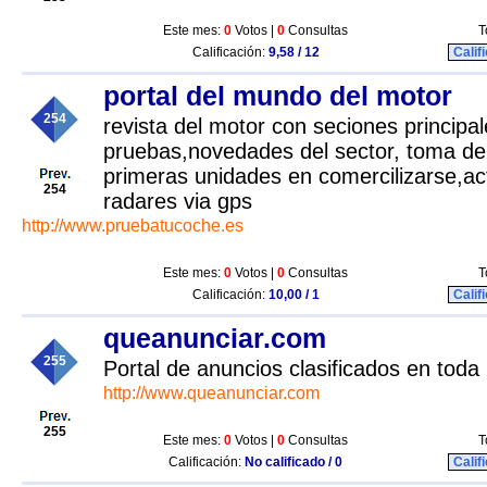
Este mes:
0
Votos |
0
Consultas
T
Calificación:
9,58 / 12
Calif
portal del mundo del motor
254
revista del motor con seciones princip
pruebas,novedades del sector, toma de
primeras unidades en comercilizarse,ac
254
radares via gps
http://www.pruebatucoche.es
Este mes:
0
Votos |
0
Consultas
T
Calificación:
10,00 / 1
Calif
queanunciar.com
255
Portal de anuncios clasificados en toda
http://www.queanunciar.com
255
Este mes:
0
Votos |
0
Consultas
T
Calificación:
No calificado / 0
Calif