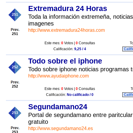
Extremadura 24 Horas
251
Toda la información extremeña, noticias,
imagenes
http://www.extremadura24horas.com
251
Este mes:
0
Votos |
0
Consultas
To
Calificación:
9,25 / 4
Calif
Todo sobre el iphone
252
Todo sobre iphone noticias programas t
http://www.ayudaiphone.com
252
Este mes:
0
Votos |
0
Consultas
T
Calificación:
No calificado / 0
Calif
Segundamano24
253
Portal de segundamano entre paritcula
gratuito
http://www.segundamano24.es
253