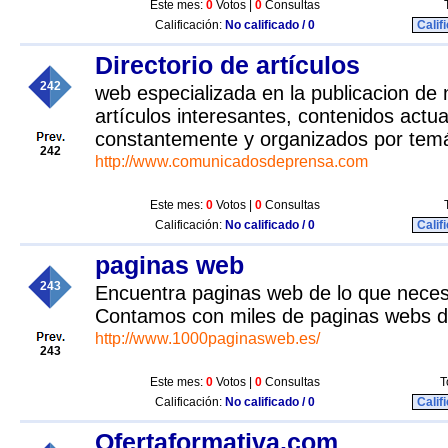
Este mes:
0
Votos |
0
Consultas
Calificación:
No calificado / 0
Calif
Directorio de artículos
242
web especializada en la publicacion de
artículos interesantes, contenidos actu
constantemente y organizados por temá
242
http://www.comunicadosdeprensa.com
Este mes:
0
Votos |
0
Consultas
Calificación:
No calificado / 0
Calif
paginas web
243
Encuentra paginas web de lo que necesi
Contamos con miles de paginas webs dis
http://www.1000paginasweb.es/
243
Este mes:
0
Votos |
0
Consultas
T
Calificación:
No calificado / 0
Calif
Ofertaformativa.com