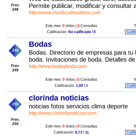
Permite publicar, modificar y consultar a
248
http://www.clasificadosobera.com
Este mes:
0
Votos |
0
Consultas
T
Calificación:
No calificado / 0
Calif
Bodas
249
Bodas. Directorio de empresas para tu
boda. Invitaciones de boda. Detalles de
http://www.bodayboda.com
249
Este mes:
0
Votos |
0
Consultas
T
Calificación:
1,00 / 1
Calif
clorinda noticias
250
noticias fotos servicios clima deporte
http://www.clorindanoticias.com
250
Este mes:
0
Votos |
0
Consultas
T
Calificación:
9,73 / 11
Calif