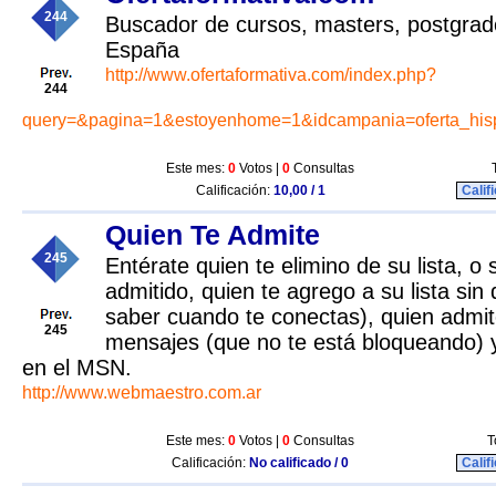
244
Buscador de cursos, masters, postgrad
España
http://www.ofertaformativa.com/index.php?
244
query=&pagina=1&estoyenhome=1&idcampania=oferta_his
Este mes:
0
Votos |
0
Consultas
Calificación:
10,00 / 1
Calif
Quien Te Admite
245
Entérate quien te elimino de su lista, o
admitido, quien te agrego a su lista sin
saber cuando te conectas), quien admit
245
mensajes (que no te está bloqueando) 
en el MSN.
http://www.webmaestro.com.ar
Este mes:
0
Votos |
0
Consultas
T
Calificación:
No calificado / 0
Calif