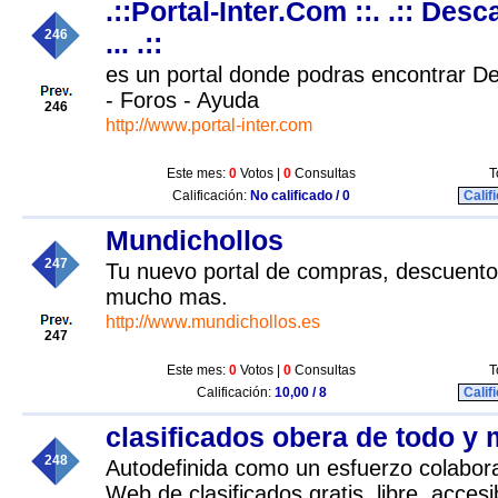
.::Portal-Inter.Com ::. .:: Des
246
... .::
es un portal donde podras encontrar De
- Foros - Ayuda
246
http://www.portal-inter.com
Este mes:
0
Votos |
0
Consultas
T
Calificación:
No calificado / 0
Calif
Mundichollos
247
Tu nuevo portal de compras, descuento
mucho mas.
http://www.mundichollos.es
247
Este mes:
0
Votos |
0
Consultas
T
Calificación:
10,00 / 8
Calif
clasificados obera de todo y
248
Autodefinida como un esfuerzo colabora
Web de clasificados gratis, libre, accesi