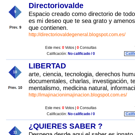
Directoriovalde
9
Espacio creado como directorio de todo
es mi deseo que te sea grato y amenos 
que contienen.
9
http://directoriovaldegeneral.blogspot.com.es/
Este mes:
0
Votos |
0
Consultas
Calificación:
No calificado / 0
Calif
LIBERTAD
10
arte, ciencia, tecnologia, derechos hum
documentales, charlas, investigación, t
mentalismo, medicina natural, informac
10
http://imajinacionimajinacion.blogspot.com.es/
Este mes:
0
Votos |
0
Consultas
Calificación:
No calificado / 0
Calif
¿QUIERES SABER ?
11
Despega desde aqui el saber es innato 