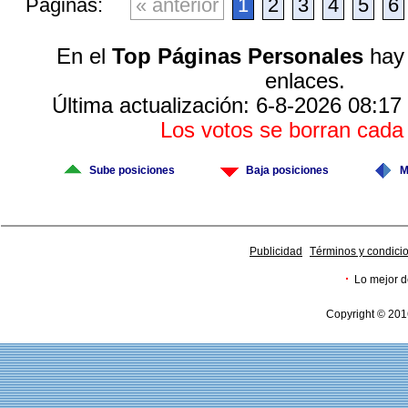
Páginas:
« anterior
1
2
3
4
5
6
En el
Top Páginas Personales
hay 
enlaces.
Última actualización: 6-8-2026 08:17
Los votos se borran cad
Sube posiciones
Baja posiciones
M
Publicidad
Términos y condici
·
Lo mejor d
Copyright © 201