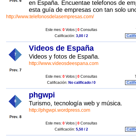
6
en España. Encuentae telefonos de em
esta guía de empresas con tan solo uno
http://www.telefonosdelasempresas.com/
Este mes:
0
Votos |
0
Consultas
Calificación:
3,00 / 2
Calif
Videos de España
7
Videos y fotos de España.
http://www.videosdeespana.com
7
Este mes:
0
Votos |
0
Consultas
Calificación:
No calificado / 0
Calif
phgwpi
8
Turismo, tecnología web y música.
http://phgwpi.wordpress.com
8
Este mes:
0
Votos |
0
Consultas
Calificación:
5,50 / 2
Calif