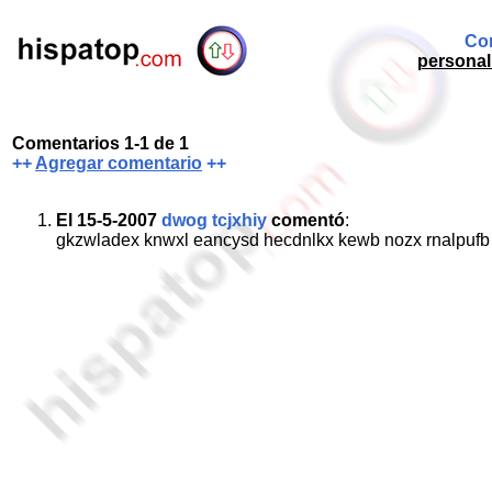
Com
personal 
Comentarios 1-1 de 1
++
Agregar comentario
++
El 15-5-2007
dwog tcjxhiy
comentó
:
gkzwladex knwxl eancysd hecdnlkx kewb nozx rnalpufb