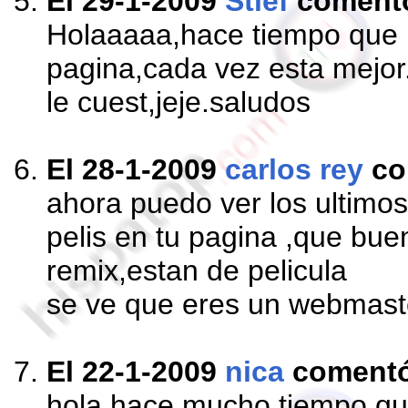
El 29-1-2009
Stief
coment
Holaaaaa,hace tiempo que n
pagina,cada vez esta mejor.
le cuest,jeje.saludos
El 28-1-2009
carlos rey
co
ahora puedo ver los ultimos
pelis en tu pagina ,que bu
remix,estan de pelicula
se ve que eres un webmaste
El 22-1-2009
nica
coment
hola hace mucho tiempo que