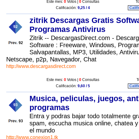
Este mes:
0
Votos |
0
Consultas
To
Calificación:
9,25 / 4
Calif
zitrik Descargas Gratis Soft
92
Programas Antivirus
Zitrik -- DescargasDirect.com - Descarg
92
Software : Freeware, Windows, Program
Salvapantallas, MP3, Utilidades, Antivir
Netscape, p2p, Navegador, Chat
http://www.descargasdirect.com
Este mes:
0
Votos |
0
Consultas
T
Calificación:
9,60 / 5
Calif
Musica, peliculas, juegos, ant
93
programas
Entra y podras bajar todo totalmente grat
93
spam, escucha musica online, chatea y
el mundo
http://www.conexion1.tk