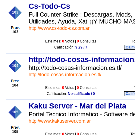
Cs-Todo-Cs
103
Full Counter Strike ; Descargas, Mods, 
Utilidades, Ayuda, Xat ¡¡Y MUCHO MAS
http://www.cs-todo-cs.com.ar
103
Este mes:
0
Votos |
0
Consultas
To
Calificación:
9,29 / 7
Calif
http://todo-cosas-informacion.
104
http://todo-cosas-informacion.es.tl/
http://todo-cosas-informacion.es.tl/
104
Este mes:
0
Votos |
0
Consultas
Calificación:
No calificado / 0
Calif
Kaku Server - Mar del Plata
105
Portal Tecnico Informatico - Software 
http://www.kakuserver.com.ar
105
Este mes:
0
Votos |
0
Consultas
To