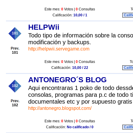
Este mes:
0
Votos |
0
Consultas
T
Calificación:
10,00 / 1
Calif
HELPWii
101
Todo tipo de información sobre la conso
modificación y backups.
http://helpwii.servegame.com
101
Este mes:
0
Votos |
0
Consultas
To
Calificación:
10,00 / 22
Calif
ANTONEGRO´S BLOG
102
Aqui encontraras 1 poko de todo dessd
consolas, programas para p.c de todo t
documentales etc y por supuesto gratis
102
http://antonegro.blogspot.com/
Este mes:
0
Votos |
0
Consultas
T
Calificación:
No calificado / 0
Calif