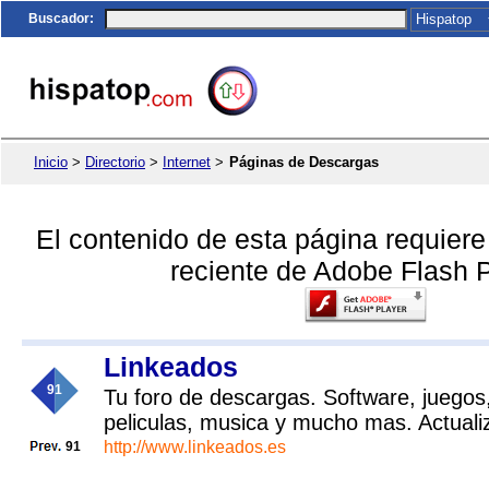
Buscador
:
Inicio
>
Directorio
>
Internet
>
Páginas de Descargas
El contenido de esta página requier
reciente de Adobe Flash P
Linkeados
91
Tu foro de descargas. Software, juegos
peliculas, musica y mucho mas. Actuali
http://www.linkeados.es
91