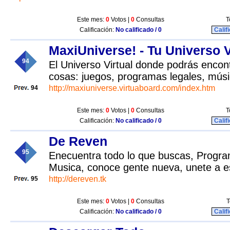
Este mes:
0
Votos |
0
Consultas
T
Calificación:
No calificado / 0
Calif
MaxiUniverse! - Tu Universo V
94
El Universo Virtual donde podrás encont
cosas: juegos, programas legales, músi
http://maxiuniverse.virtuaboard.com/index.htm
94
Este mes:
0
Votos |
0
Consultas
T
Calificación:
No calificado / 0
Calif
De Reven
95
Enecuentra todo lo que buscas, Progra
Musica, conoce gente nueva, unete a 
http://dereven.tk
95
Este mes:
0
Votos |
0
Consultas
T
Calificación:
No calificado / 0
Calif