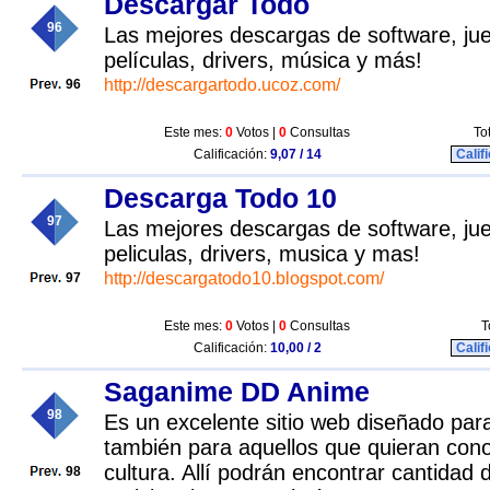
Descargar Todo
96
Las mejores descargas de software, ju
películas, drivers, música y más!
http://descargartodo.ucoz.com/
96
Este mes:
0
Votos |
0
Consultas
To
Calificación:
9,07 / 14
Calif
Descarga Todo 10
97
Las mejores descargas de software, ju
peliculas, drivers, musica y mas!
http://descargatodo10.blogspot.com/
97
Este mes:
0
Votos |
0
Consultas
T
Calificación:
10,00 / 2
Calif
Saganime DD Anime
98
Es un excelente sitio web diseñado par
también para aquellos que quieran con
cultura. Allí podrán encontrar cantidad
98