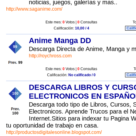
noticias, juegos, galerías y mas..
http://www.saganime.com/
Este mes:
0
Votos |
0
Consultas
To
Calificación:
10,00 / 4
Calif
Anime Manga DD
99
Descarga Directa de Anime, Manga y m
http://roychross.com
99
Este mes:
0
Votos |
0
Consultas
T
Calificación:
No calificado / 0
Calif
DESCARGA LIBROS Y CURS
100
ELECTRONICOS EN ESPAÑO
Descarga todo tipo de Libros, Cursos, 
Electronicos. Aprende Trucos para el N
100
Internet.Sitios para indexar tu Pagina 
tu oportunidad de trabajo en casa.
http://productosdigitalesonline.blogspot.com/