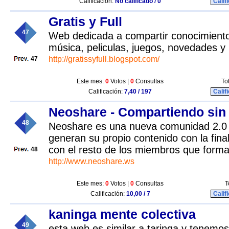
Calificación:
No calificado / 0
Calif
Gratis y Full
47
Web dedicada a compartir conocimiento,
música, peliculas, juegos, novedades y
http://gratissyfull.blogspot.com/
47
Este mes:
0
Votos |
0
Consultas
To
Calificación:
7,40 / 197
Calif
Neoshare - Compartiendo sin 
48
Neoshare es una nueva comunidad 2.0 
generan su propio contenido con la fina
con el resto de los miembros que forman
48
http://www.neoshare.ws
Este mes:
0
Votos |
0
Consultas
T
Calificación:
10,00 / 7
Calif
kaninga mente colectiva
49
esta web es similar a taringa y tenemo