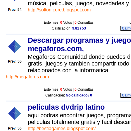
música, peliculas, juegos, novedades y
http://softonicore.blogspot.com
54
Este mes:
0
Votos |
0
Consultas
To
Calificación:
9,81 / 53
Calif
Descargar programas y juegos
55
megaforos.com,
Megaforos Comunidad donde puedes d
55
gratis, juegos y tambien compartir todo
relacionados con la informatica
http://megaforos.com
Este mes:
0
Votos |
0
Consultas
Calificación:
No calificado / 0
Calif
peliculas dvdrip latino
56
aqui podras encontrar juegos, program
peliculas totalmente gratis y facil desca
http://bestiagames.blogspot.com/
56