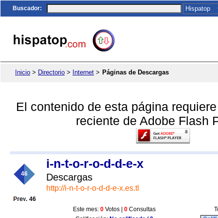
Buscador
:
Inicio
>
Directorio
>
Internet
>
Páginas de Descargas
El contenido de esta página requier
reciente de Adobe Flash P
i-n-t-o-r-o-d-d-e-x
46
Descargas
http://i-n-t-o-r-o-d-d-e-x.es.tl
46
Este mes:
0
Votos |
0
Consultas
T