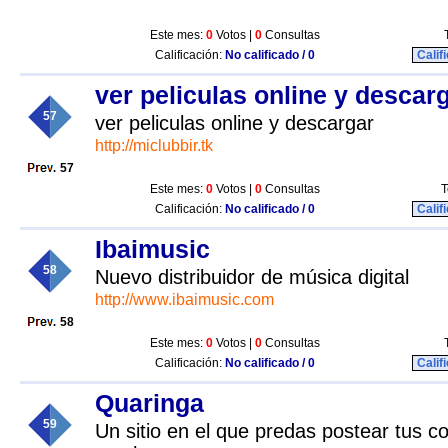
Este mes:
0
Votos |
0
Consultas
Calificación:
No calificado / 0
Calif
ver peliculas online y descar
57
ver peliculas online y descargar
http://miclubbir.tk
57
Este mes:
0
Votos |
0
Consultas
T
Calificación:
No calificado / 0
Calif
Ibaimusic
58
Nuevo distribuidor de música digital
http://www.ibaimusic.com
58
Este mes:
0
Votos |
0
Consultas
Calificación:
No calificado / 0
Calif
Quaringa
59
Un sitio en el que predas postear tus c