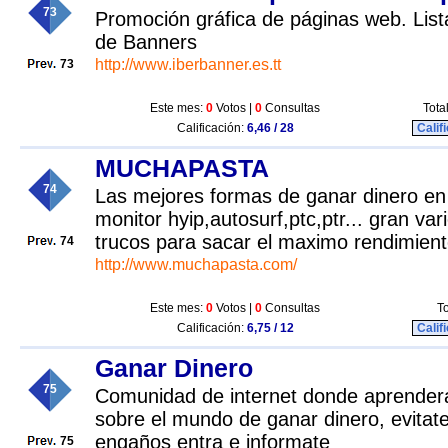
73
Promoción gráfica de páginas web. List
de Banners
http://www.iberbanner.es.tt
73
Este mes:
0
Votos |
0
Consultas
Tota
Calificación:
6,46 / 28
Calif
MUCHAPASTA
74
Las mejores formas de ganar dinero en 
monitor hyip,autosurf,ptc,ptr... gran v
trucos para sacar el maximo rendimient
74
http://www.muchapasta.com/
Este mes:
0
Votos |
0
Consultas
To
Calificación:
6,75 / 12
Calif
Ganar Dinero
75
Comunidad de internet donde aprendera
sobre el mundo de ganar dinero, evitat
engaños entra e informate
75