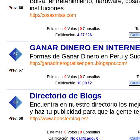
Bolsa, entretenimiento, hardware, cosa
instituciones
66
http://cosasmias.com
Este mes:
0
Votos |
0
Consultas
To
Calificación:
4,27 / 26
Calif
GANAR DINERO EN INTERN
67
Formas de Ganar Dinero en Peru y Su
http://ganadinerogratisenperu.blogspot.com/
67
Este mes:
0
Votos |
0
Consultas
To
Calificación:
10,00 / 2
Calif
Directorio de Blogs
68
Encuentra en nuestro directorio los me
y haz tu publicidad para que la gente te
http://www.boosterblog.es/
68
Este mes:
0
Votos |
0
Consultas
T
Calificación:
No calificado / 0
Calif