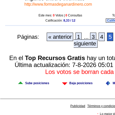
http://www.formasdeganardinero.com
Este mes:
0
Votos |
0
Consultas
To
Calificación:
8,33 / 12
Calif
Páginas:
« anterior
1
...
3
4
5
siguiente
En el
Top Recursos Gratis
hay un tot
Última actualización: 7-8-2026 05:01
Los votos se borran cad
Sube posiciones
Baja posiciones
M
Publicidad
Términos y condici
·
Lo mejor d