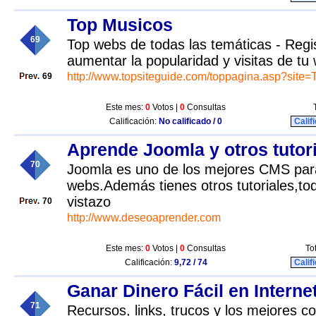
Top Musicos
69
Top webs de todas las temáticas - Regi
aumentar la popularidad y visitas de tu
http://www.topsiteguide.com/toppagina.asp?site
69
Este mes:
0
Votos |
0
Consultas
Calificación:
No calificado / 0
Calif
Aprende Joomla y otros tutor
70
Joomla es uno de los mejores CMS par
webs.Además tienes otros tutoriales,to
vistazo
70
http://www.deseoaprender.com
Este mes:
0
Votos |
0
Consultas
To
Calificación:
9,72 / 74
Calif
Ganar Dinero Fácil en Interne
71
Recursos, links, trucos y los mejores c