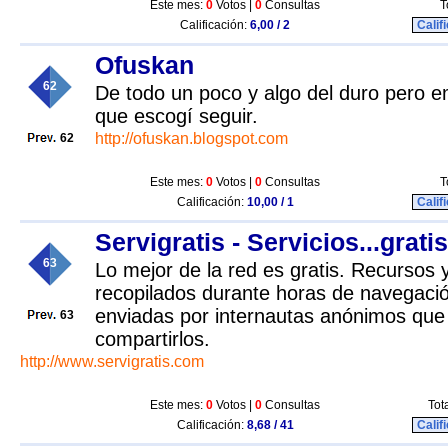
Este mes:
0
Votos |
0
Consultas
T
Calificación:
6,00 / 2
Calif
Ofuskan
62
De todo un poco y algo del duro pero 
que escogí seguir.
http://ofuskan.blogspot.com
62
Este mes:
0
Votos |
0
Consultas
T
Calificación:
10,00 / 1
Calif
Servigratis - Servicios...grati
63
Lo mejor de la red es gratis. Recursos y
recopilados durante horas de navegació
enviadas por internautas anónimos que
63
compartirlos.
http://www.servigratis.com
Este mes:
0
Votos |
0
Consultas
Tot
Calificación:
8,68 / 41
Calif