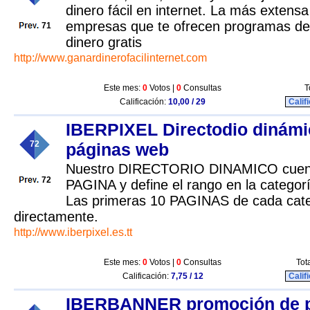
dinero fácil en internet. La más extensa
empresas que te ofrecen programas de 
71
dinero gratis
http://www.ganardinerofacilinternet.com
Este mes:
0
Votos |
0
Consultas
T
Calificación:
10,00 / 29
Calif
IBERPIXEL Directodio dinámi
72
páginas web
Nuestro DIRECTORIO DINAMICO cuent
72
PAGINA y define el rango en la categor
Las primeras 10 PAGINAS de cada categ
directamente.
http://www.iberpixel.es.tt
Este mes:
0
Votos |
0
Consultas
Tot
Calificación:
7,75 / 12
Calif
IBERBANNER promoción de p