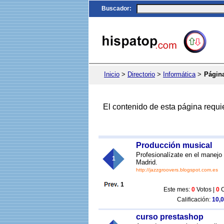
Buscador
:
Inicio
>
Directorio
>
Informática
>
Página
El contenido de esta página requi
Producción musical
Profesionalízate en el manej
1
Madrid.
http://jazzgroovers.blogspot.com.es
1
Este mes:
0
Votos |
0
C
Calificación:
10,0
curso prestashop