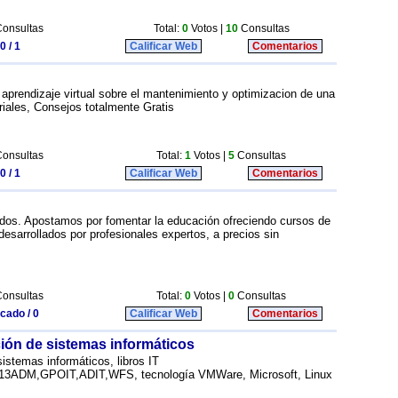
onsultas
Total:
0
Votos |
10
Consultas
0 / 1
Calificar Web
Comentarios
 aprendizaje virtual sobre el mantenimiento y optimizacion de una
iales, Consejos totalmente Gratis
onsultas
Total:
1
Votos |
5
Consultas
0 / 1
Calificar Web
Comentarios
idos. Apostamos por fomentar la educación ofreciendo cursos de
desarrollados por profesionales expertos, a precios sin
onsultas
Total:
0
Votos |
0
Consultas
icado / 0
Calificar Web
Comentarios
ión de sistemas informáticos
istemas informáticos, libros IT
ADM,GPOIT,ADIT,WFS, tecnología VMWare, Microsoft, Linux