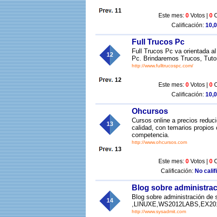
11
Este mes:
0
Votos |
0
C
Calificación:
10,0
Full Trucos Pc
Full Trucos Pc va orientada al
12
Pc. Brindaremos Trucos, Tutor
http://www.fulltrucospc.com/
12
Este mes:
0
Votos |
0
C
Calificación:
10,0
Ohcursos
Cursos online a precios reduc
13
calidad, con temarios propios 
competencia.
http://www.ohcursos.com
13
Este mes:
0
Votos |
0
C
Calificación:
No calif
Blog sobre administrac
Blog sobre administración de s
14
,LINUXE,WS2012LABS,EX2013
http://www.sysadmit.com