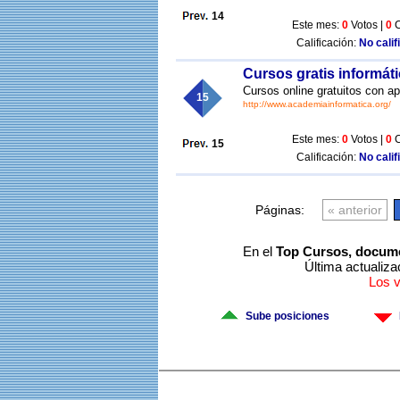
14
Este mes:
0
Votos |
0
C
Calificación:
No calif
Cursos gratis informát
Cursos online gratuitos con ap
15
http://www.academiainformatica.org/
Este mes:
0
Votos |
0
C
15
Calificación:
No calif
Páginas:
« anterior
En el
Top Cursos, docume
Última actualiza
Los 
Sube posiciones