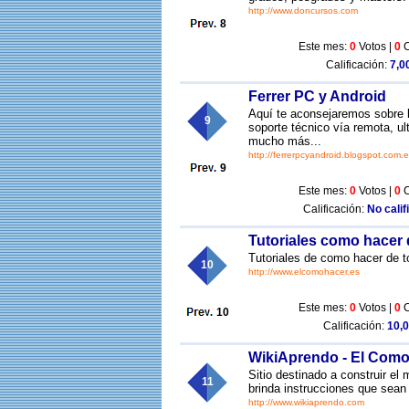
http://www.doncursos.com
8
Este mes:
0
Votos |
0
C
Calificación:
7,00
Ferrer PC y Android
Aquí te aconsejaremos sobre 
9
soporte técnico vía remota, u
mucho más...
http://ferrerpcyandroid.blogspot.com.e
9
Este mes:
0
Votos |
0
C
Calificación:
No calif
Tutoriales como hacer 
Tutoriales de como hacer de tod
10
http://www.elcomohacer.es
Este mes:
0
Votos |
0
C
10
Calificación:
10,0
WikiAprendo - El Como
Sitio destinado a construir e
11
brinda instrucciones que sean 
http://www.wikiaprendo.com