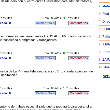
e desde cero con nuestro curso Prestashop para administradores,
onsultas
Total:
0
Votos |
3
Consultas
icado / 0
Calificar Web
Comentarios
a en formación en herramientas CAD/CAE/CAM, dando servicios
ón bonificada a empresas y trabajadores.
onsultas
Total:
0
Votos |
0
Consultas
icado / 0
Calificar Web
Comentarios
arca de La Primera Telecomunicación, S.L. creada a petición de
é necitaban?
onsultas
Total:
0
Votos |
1
Consultas
icado / 0
Calificar Web
Comentarios
entorno de trabajo especializado que te preparará para desarrollar