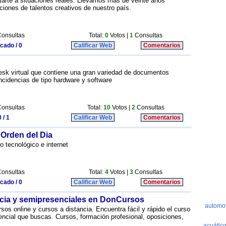
arte a situaciones reales. Llevamos más de veinte años
iones de talentos creativos de nuestro país.
onsultas
Total:
0
Votos |
1
Consultas
icado / 0
Calificar Web
Comentarios
esk virtual que contiene una gran variedad de documentos
incidencias de tipo hardware y software
onsultas
Total:
10
Votos |
2
Consultas
 / 1
Calificar Web
Comentarios
 Orden del Dia
 tecnológico e internet
onsultas
Total:
4
Votos |
3
Consultas
icado / 0
Calificar Web
Comentarios
ncia y semipresenciales en DonCursos
rsos online y cursos a distancia. Encuentra fácil y rápido el curso
sencial que buscas. Cursos, formación profesional, oposiciones,