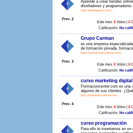
Aprende a crear tiendas onlin
2
diseñadores y programadores.
http://davidpique.com/
2
Este mes:
0
Votos |
0
C
Calificación:
No calif
Grupo Carman
es una empresa especializad
3
de formación privada, formaci
http://carmanconsultoria.com/
3
Este mes:
0
Votos |
0
C
Calificación:
No calif
curso marketing digital
Formacioncenter.com es una m
4
algunos de sus clientes. ¿Qu
http://formacioncenter.com
4
Este mes:
0
Votos |
0
C
Calificación:
No calif
curso programación
Para ello te insertamos en un 
5