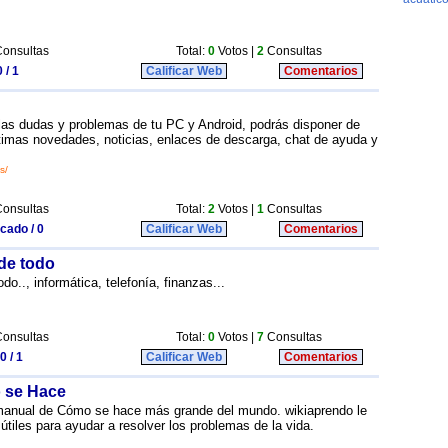
onsultas
Total:
0
Votos |
2
Consultas
 / 1
Calificar Web
Comentarios
las dudas y problemas de tu PC y Android, podrás disponer de
ltimas novedades, noticias, enlaces de descarga, chat de ayuda y
s/
onsultas
Total:
2
Votos |
1
Consultas
icado / 0
Calificar Web
Comentarios
de todo
o.., informática, telefonía, finanzas...
onsultas
Total:
0
Votos |
7
Consultas
0 / 1
Calificar Web
Comentarios
 se Hace
l manual de Cómo se hace más grande del mundo. wikiaprendo le
útiles para ayudar a resolver los problemas de la vida.