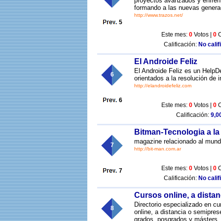
proyectos avanzados y enfrent
formando a las nuevas generac
http://www.trazos.net/
5
Este mes:
0
Votos |
0
C
Calificación:
No calif
El Androide Feliz
El Androide Feliz es un HelpD
6
orientados a la resolución de 
http://elandroidefeliz.com
6
Este mes:
0
Votos |
0
C
Calificación:
9,00
Bitman-Tecnologia a la
magazine relacionado al mundo
7
http://bit-man.com.ar
Este mes:
0
Votos |
0
C
7
Calificación:
No calif
Cursos online, a dista
Directorio especializado en cu
8
online, a distancia o semipre
grados, posgrados y másters.