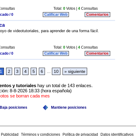
onsultas
Total:
0
Votos |
4
Consultas
icado / 0
Calificar Web
Comentarios
ica
oyo de videotutoriales, para aprender de una forma fácil.
onsultas
Total:
0
Votos |
4
Consultas
icado / 0
Calificar Web
Comentarios
1
2
3
4
5
6
...
10
» siguiente
ntos y tutoriales
hay un total de 143 enlaces.
ción: 8-8-2026 18:33 (hora española)
votos se borran cada mes
Baja posiciones
Mantiene posiciones
Publicidad
Términos y condiciones
Política de privacidad
Datos identificativos