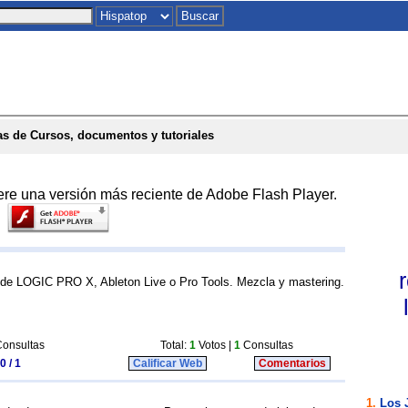
Inicio
|
Chat
|
Postales
|
Juegos
|
To
s de Cursos, documentos y tutoriales
ere una versión más reciente de Adobe Flash Player.
o de LOGIC PRO X, Ableton Live o Pro Tools. Mezcla y mastering.
onsultas
Total:
1
Votos |
1
Consultas
0 / 1
Calificar Web
Comentarios