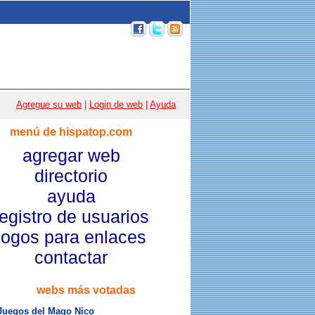
p 100
|
Email
|
Acceso usuarios
|
Agregue su web
|
Login de web
|
Ayuda