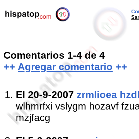
Com
San
Comentarios 1-4 de 4
++
Agregar comentario
++
El 20-9-2007
zrmlioea hzdl
wlhmrfxi vslygm hozavf fzu
mzjfacg