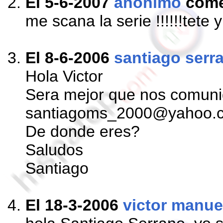
El 5-6-2007
anonimo
come
me scana la serie !!!!!!tete y
El 8-6-2006
santiago serr
Hola Victor
Sera mejor que nos comuni
santiagoms_2000@yahoo.
De donde eres?
Saludos
Santiago
El 18-3-2006
victor manue