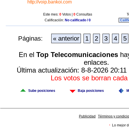
http://voip.bankoi.com
Este mes:
0
Votos |
0
Consultas
T
Calificación:
No calificado / 0
Calif
Páginas:
« anterior
1
2
3
4
5
En el
Top Telecomunicaciones
hay
enlaces.
Última actualización: 8-8-2026 20:11
Los votos se borran cad
Sube posiciones
Baja posiciones
M
Publicidad
Términos y condici
·
Lo mejor d