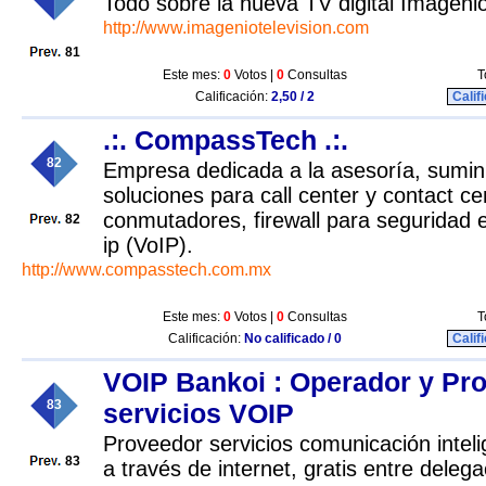
Todo sobre la nueva TV digital Imageni
http://www.imageniotelevision.com
81
Este mes:
0
Votos |
0
Consultas
T
Calificación:
2,50 / 2
Calif
.:. CompassTech .:.
82
Empresa dedicada a la asesoría, sumini
soluciones para call center y contact ce
conmutadores, firewall para seguridad e
82
ip (VoIP).
http://www.compasstech.com.mx
Este mes:
0
Votos |
0
Consultas
T
Calificación:
No calificado / 0
Calif
VOIP Bankoi : Operador y Pr
83
servicios VOIP
Proveedor servicios comunicación intel
83
a través de internet, gratis entre deleg