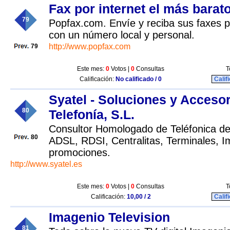
Fax por internet el más barat
79
Popfax.com. Envíe y reciba sus faxes po
con un número local y personal.
http://www.popfax.com
79
Este mes:
0
Votos |
0
Consultas
T
Calificación:
No calificado / 0
Calif
Syatel - Soluciones y Acceso
80
Telefonía, S.L.
Consultor Homologado de Teléfonica d
80
ADSL, RDSI, Centralitas, Terminales, I
promociones.
http://www.syatel.es
Este mes:
0
Votos |
0
Consultas
T
Calificación:
10,00 / 2
Calif
Imagenio Television
81