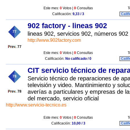
Este mes:
0
Votos |
0
Consultas
T
Calificación:
9,33 / 3
Calif
902 factory - lineas 902
77
lineas 902, servicios 902, números 902
http://www.902factory.com
77
Este mes:
0
Votos |
0
Consultas
T
Calificación:
No calificado / 0
Calif
CIT servicio técnico de repar
78
Servicio técnico de reparaciones de apa
televisión y video. Mantinimiento y solu
averías a particulares y empresas de la
78
del mercado, servicio oficial
http://www.servicio-tecnico.es
Este mes:
0
Votos |
0
Consultas
T
Calificación:
10,00 / 3
Calif