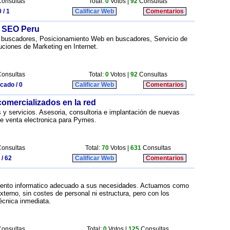
onsultas
Total:
0
Votos |
92
Consultas
 / 1
Calificar Web
Comentarios
- SEO Peru
 buscadores, Posicionamiento Web en buscadores, Servicio de
ciones de Marketing en Internet.
onsultas
Total:
0
Votos |
92
Consultas
icado / 0
Calificar Web
Comentarios
comercializados en la red
 y servicios. Asesoria, consultoria e implantación de nuevas
 de venta electronica para Pymes.
onsultas
Total:
70
Votos |
631
Consultas
 / 62
Calificar Web
Comentarios
iento informatico adecuado a sus necesidades. Actuamos como
terno, sin costes de personal ni estructura, pero con los
écnica inmediata.
onsultas
Total:
0
Votos |
125
Consultas