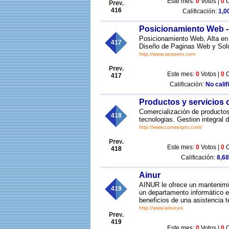
Este mes:
0
Votos |
0
C
416
Calificación:
1,00
Posicionamiento Web 
Posicionamiento Web, Alta en
417
Diseño de Paginas Web y Solu
http://www.seoperu.com
Este mes:
0
Votos |
0
C
417
Calificación:
No calif
Productos y servicios 
Comercialización de productos
418
tecnologias. Gestion integral
http://www.comserpro.com/
Este mes:
0
Votos |
0
C
418
Calificación:
8,68
Ainur
AINUR le ofrece un mantenim
419
un departamento informático ex
beneficios de una asistencia t
http://www.ainur.es
419
Este mes:
0
Votos |
0
C