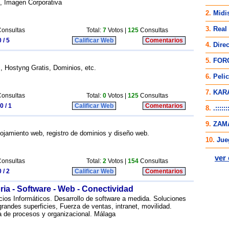
 , Imagen Corporativa
onsultas
Total:
7
Votos |
125
Consultas
 / 5
Calificar Web
Comentarios
 Hostyng Gratis, Dominios, etc.
onsultas
Total:
0
Votos |
125
Consultas
0 / 1
Calificar Web
Comentarios
lojamiento web, registro de dominios y diseño web.
onsultas
Total:
2
Votos |
154
Consultas
 / 2
Calificar Web
Comentarios
a - Software - Web - Conectividad
icios Informáticos. Desarrollo de software a medida. Soluciones
ndes superficies, Fuerza de ventas, intranet, movilidad.
a de procesos y organizacional. Málaga