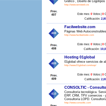
Gráfico , Diseño de Logotipos
http://www.serviweb.es
Este mes:
0
Votos |
0
C
407
Calificación:
2,80
Facilwebsite.com
Páginas Web Autoconstruibles,
408
http://www.facilwebsite.com
Este mes:
0
Votos |
0
C
408
Calificación:
10,0
Hosting 01global
01global ofrece servicios de a
409
http://www.01global.com/esp/
Este mes:
0
Votos |
0
C
409
Calificación:
2,00
CONSOLTIC - Consultori
Consultoría tecnológica. Serv
410
ERP, CRM, TPV comercios - gra
Consultoría LOPD. Consultorí
http://www.consoltic.com