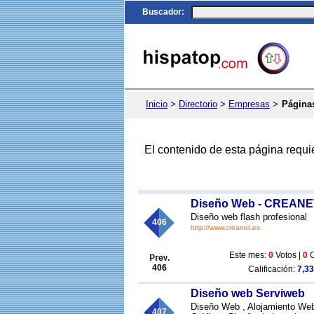
Buscador
:
Inicio
>
Directorio
>
Empresas
>
Página
El contenido de esta página requi
Diseño Web - CREANET
Diseño web flash profesional
406
http://www.creanet.es
Este mes:
0
Votos |
0
C
406
Calificación:
7,33
Diseño web Serviweb
Diseño Web , Alojamiento Web
407