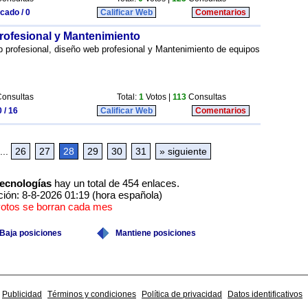
icado / 0
Calificar Web
Comentarios
rofesional y Mantenimiento
 profesional, diseño web profesional y Mantenimiento de equipos
onsultas
Total:
1
Votos |
113
Consultas
 / 16
Calificar Web
Comentarios
...
26
27
28
29
30
31
» siguiente
ecnologías
hay un total de 454 enlaces.
ción: 8-8-2026 01:19 (hora española)
votos se borran cada mes
Baja posiciones
Mantiene posiciones
Publicidad
Términos y condiciones
Política de privacidad
Datos identificativos