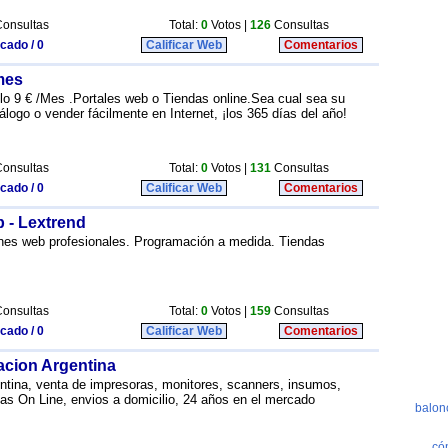
onsultas
Total:
0
Votos |
126
Consultas
icado / 0
Calificar Web
Comentarios
 mes
lo 9 € /Mes .Portales web o Tiendas online.Sea cual sea su
logo o vender fácilmente en Internet, ¡los 365 días del año!
onsultas
Total:
0
Votos |
131
Consultas
icado / 0
Calificar Web
Comentarios
 - Lextrend
ones web profesionales. Programación a medida. Tiendas
onsultas
Total:
0
Votos |
159
Consultas
icado / 0
Calificar Web
Comentarios
ion Argentina
ina, venta de impresoras, monitores, scanners, insumos,
s On Line, envios a domicilio, 24 años en el mercado