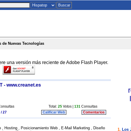
Inicio
|
Chat
|
Postales
|
Juegos
|
To
s de Nuevas Tecnologías
ere una versión más reciente de Adobe Flash Player.
 - www.creanet.es
onsultas
Total:
25
Votos |
131
Consultas
 / 27
Calificar Web
Comentarios
 , Hosting , Posicionamiento Web , E-Mail Marketing , Diseño