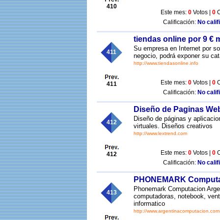
410
Este mes:
0
Votos |
0
C
Calificación:
No calif
tiendas online por 9 €
Su empresa en Internet por so
411
negocio, podrá exponer su catá
http://www.tiendasonline.info
Este mes:
0
Votos |
0
C
411
Calificación:
No calif
Diseño de Paginas Web
Diseño de páginas y aplicaci
412
virtuales. Diseños creativos
http://www.lextrend.com
Este mes:
0
Votos |
0
C
412
Calificación:
No calif
PHONEMARK Computac
Phonemark Computacion Argent
413
computadoras, notebook, venta
informatico
http://www.argentinacomputacion.com