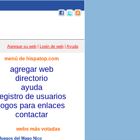
p 100
|
Email
|
Acceso usuarios
|
Agregue su web
|
Login de web
|
Ayuda