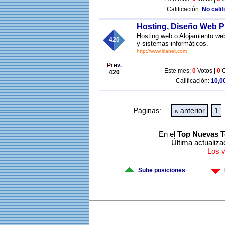
Calificación:
No calif
Hosting, Diseño Web P
Hosting web o Alojamiento web
420
y sistemas informáticos.
http://www.irianet.com
Este mes:
0
Votos |
0
C
420
Calificación:
10,00
Páginas:
« anterior
1
En el
Top Nuevas T
Última actualiza
Los 
Sube posiciones