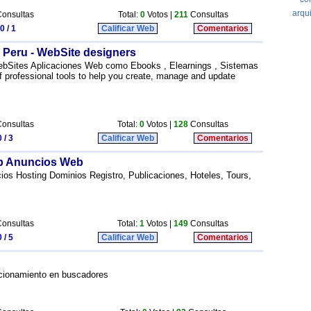
onsultas
Total:
0
Votos |
211
Consultas
0 / 1
Calificar Web
Comentarios
 Peru - WebSite designers
ebSites Aplicaciones Web como Ebooks , Elearnings , Sistemas
f professional tools to help you create, manage and update
onsultas
Total:
0
Votos |
128
Consultas
 / 3
Calificar Web
Comentarios
eb Anuncios Web
ios Hosting Dominios Registro, Publicaciones, Hoteles, Tours,
onsultas
Total:
1
Votos |
149
Consultas
 / 5
Calificar Web
Comentarios
icionamiento en buscadores