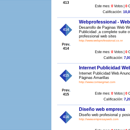
413
Este mes:
0
Votos |
0
C
Calificación:
10,0
Webprofessional - Web
Desarrollo de Paginas Web W
414
Publicidad ,a complete suite o
professional web sites
http://www.webprofessional.co.nr
414
Este mes:
0
Votos |
0
C
Calificación:
7,00
Internet Publicidad W
Internet Publicidad Web Anunc
415
Páginas Amarillas
http://www.comsegmat.com
Este mes:
0
Votos |
0
C
415
Calificación:
7,20
Diseño web empresa
Diseño web profesional y pos
416
http://www.empresayweb.com