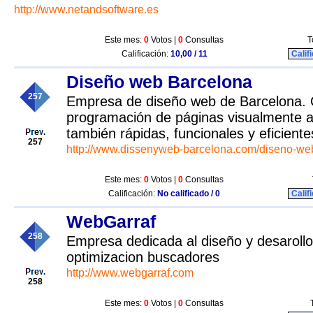
http://www.netandsoftware.es
Este mes:
0
Votos |
0
Consultas
T
Calificación:
10,00 / 11
Calif
Diseño web Barcelona
257
Empresa de diseño web de Barcelona. 
programación de páginas visualmente at
también rápidas, funcionales y eficiente
257
http://www.dissenyweb-barcelona.com/diseno-we
Este mes:
0
Votos |
0
Consultas
Calificación:
No calificado / 0
Calif
WebGarraf
258
Empresa dedicada al diseño y desaroll
optimizacion buscadores
http://www.webgarraf.com
258
Este mes:
0
Votos |
0
Consultas