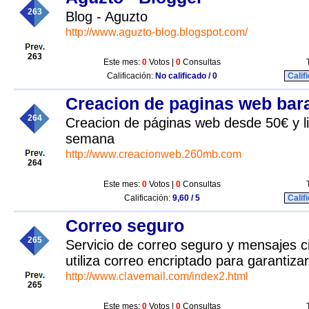
263
Blog - Aguzto
http://www.aguzto-blog.blogspot.com/
263
Este mes:
0
Votos |
0
Consultas
Calificación:
No calificado / 0
Calif
Creacion de paginas web bar
264
Creacion de páginas web desde 50€ y l
semana
http://www.creacionweb.260mb.com
264
Este mes:
0
Votos |
0
Consultas
Calificación:
9,60 / 5
Calif
Correo seguro
265
Servicio de correo seguro y mensajes c
utiliza correo encriptado para garantiza
http://www.clavemail.com/index2.html
265
Este mes:
0
Votos |
0
Consultas