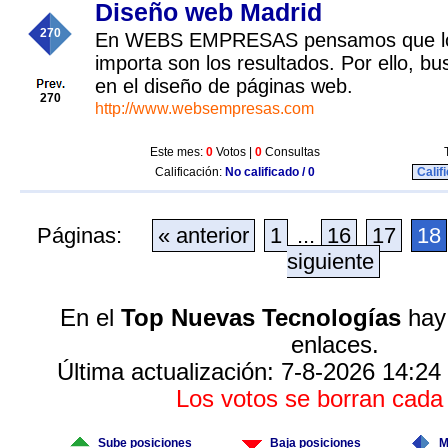
Diseño web Madrid
270
En WEBS EMPRESAS pensamos que lo
importa son los resultados. Por ello, bu
en el diseño de páginas web.
270
http://www.websempresas.com
Este mes:
0
Votos |
0
Consultas
Calificación:
No calificado / 0
Calif
Páginas:
« anterior
1
...
16
17
18
siguiente
En el
Top Nuevas Tecnologías
hay 
enlaces.
Última actualización: 7-8-2026 14:24
Los votos se borran cad
Sube posiciones
Baja posiciones
M