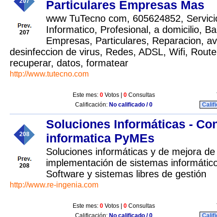
207
Particulares Empresas Mas
www TuTecno com, 605624852, Servicio
Informatico, Profesional, a domicilio, B
207
Empresas, Particulares, Reparacion, ave
desinfeccion de virus, Redes, ADSL, Wifi, Router
recuperar, datos, formatear
http://www.tutecno.com
Este mes:
0
Votos |
0
Consultas
Calificación:
No calificado / 0
Calif
Soluciones Informáticas - Con
208
informatica PyMEs
Soluciones informáticas y de mejora de
implementación de sistemas informático
208
Software y sistemas libres de gestión
http://www.re-ingenia.com
Este mes:
0
Votos |
0
Consultas
Calificación:
No calificado / 0
Calif