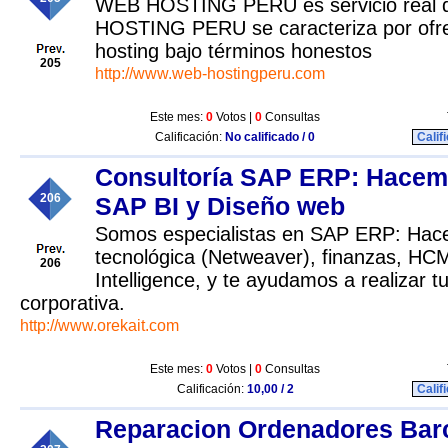
WEB HOSTING PERU es servicio real 
HOSTING PERU se caracteriza por ofre
hosting bajo términos honestos
205
http://www.web-hostingperu.com
Este mes:
0
Votos |
0
Consultas
Calificación:
No calificado / 0
Calif
Consultoría SAP ERP: Hace
206
SAP BI y Diseño web
Somos especialistas en SAP ERP: Hace
tecnológica (Netweaver), finanzas, HC
206
Intelligence, y te ayudamos a realizar 
corporativa.
http://www.orekait.com
Este mes:
0
Votos |
0
Consultas
Calificación:
10,00 / 2
Calif
Reparacion Ordenadores Bar