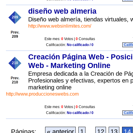
diseño web almeria
209
Diseño web almería, tiendas virtuales, 
http://www.websinlimites.com/
209
Este mes:
0
Votos |
0
Consultas
Calificación:
No calificado / 0
Calif
Creación Página Web - Posic
210
Web - Marketing Online
Empresa dedicada a la Creación de Pá
Profesionales y efectivas, expertos en
210
marketing online
http://www.produccioneswebs.com
Este mes:
0
Votos |
0
Consultas
Calificación:
No calificado / 0
Calif
Páginas:
« anterior
1
...
12
13
14