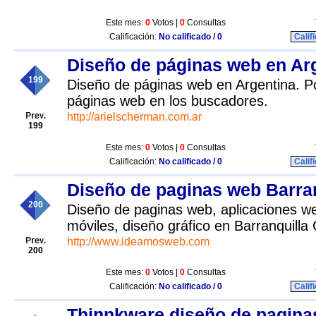
Este mes:
0
Votos |
0
Consultas
Calificación:
No calificado / 0
Calif
Diseño de páginas web en Ar
199
Diseño de páginas web en Argentina. P
páginas web en los buscadores.
http://arielscherman.com.ar
199
Este mes:
0
Votos |
0
Consultas
Calificación:
No calificado / 0
Calif
Diseño de paginas web Barran
200
Diseño de paginas web, aplicaciones w
móviles, diseño gráfico en Barranquilla
http://www.ideamosweb.com
200
Este mes:
0
Votos |
0
Consultas
Calificación:
No calificado / 0
Calif
Thinnkware diseño de pagina