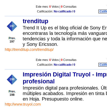
Este mes:
0
Votos |
0
Consultas
Calificación:
No calificado / 0
Calif
trenditup
197
Trend It Up es el blog oficial de Sony 
encontraras la tecnología más vanguard
tendencias y toda la información que n
197
y Sony Ericsson.
http://trenditup.com/trenditup/
Este mes:
0
Votos |
0
Consultas
Calificación:
No calificado / 0
Calif
Impresión Digital Truyol - Imp
198
profesional
Impresión digital para profesionales. Úl
múltiples acabados. Impresión en tinta 
198
en Hoja. Presupuesto online.
http://www.truyol.com