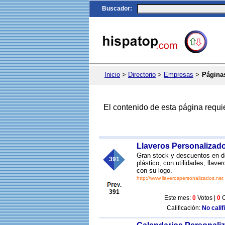
Buscador
:
Inicio
>
Directorio
>
Empresas
>
Página
El contenido de esta página requi
Llaveros Personalizad
Gran stock y descuentos en de
391
plástico, con utilidades, llav
con su logo.
http://www.llaverospersonalizados.net
391
Este mes:
0
Votos |
0
C
Calificación:
No calif