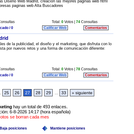
s Diseño Web Madrid, creacion las mejores paginas web html
mpresas paginas web Alta Buscadores
onsultas
Total:
0
Votos |
74
Consultas
icado / 0
Calificar Web
Comentarios
drid
s de la publicidad, el diseño y el marketing, que disfruta con lo
ta por nuevos retos y una forma de comunicación diferente:
onsultas
Total:
0
Votos |
78
Consultas
icado / 0
Calificar Web
Comentarios
.
25
26
27
28
29
...
33
» siguiente
keting
hay un total de 493 enlaces.
ción: 6-8-2026 14:17 (hora española)
votos se borran cada mes
Baja posiciones
Mantiene posiciones