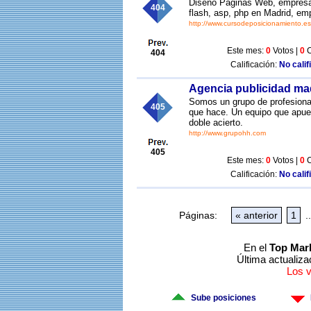
Diseño Paginas Web, empresa
404
flash, asp, php en Madrid, e
http://www.cursodeposicionamiento.es
Este mes:
0
Votos |
0
C
404
Calificación:
No calif
Agencia publicidad ma
Somos un grupo de profesionale
405
que hace. Un equipo que apues
doble acierto.
http://www.grupohh.com
405
Este mes:
0
Votos |
0
C
Calificación:
No calif
Páginas:
« anterior
1
..
En el
Top Mar
Última actualiza
Los 
Sube posiciones