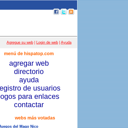
p 100
|
Email
|
Acceso usuarios
|
Agregue su web
|
Login de web
|
Ayuda