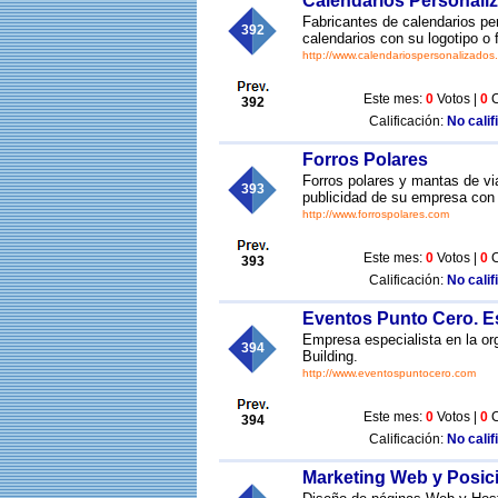
Calendarios Personali
Fabricantes de calendarios per
392
calendarios con su logotipo o f
http://www.calendariospersonalizados
Este mes:
0
Votos |
0
C
392
Calificación:
No calif
Forros Polares
Forros polares y mantas de via
393
publicidad de su empresa con 
http://www.forrospolares.com
Este mes:
0
Votos |
0
C
393
Calificación:
No calif
Eventos Punto Cero. Es
Empresa especialista en la or
394
Building.
http://www.eventospuntocero.com
Este mes:
0
Votos |
0
C
394
Calificación:
No calif
Marketing Web y Posic