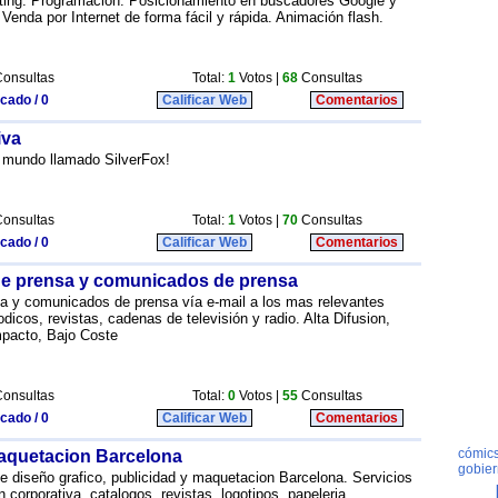
ing. Programación. Posicionamiento en buscadores Google y
Venda por Internet de forma fácil y rápida. Animación flash.
onsultas
Total:
1
Votos |
68
Consultas
icado / 0
Calificar Web
Comentarios
iva
o mundo llamado SilverFox!
onsultas
Total:
1
Votos |
70
Consultas
icado / 0
Calificar Web
Comentarios
 de prensa y comunicados de prensa
sa y comunicados de prensa vía e-mail a los mas relevantes
icos, revistas, cadenas de televisión y radio. Alta Difusion,
Impacto, Bajo Coste
onsultas
Total:
0
Votos |
55
Consultas
icado / 0
Calificar Web
Comentarios
aquetacion Barcelona
e diseño grafico, publicidad y maquetacion Barcelona. Servicios
corporativa, catalogos, revistas, logotipos, papeleria