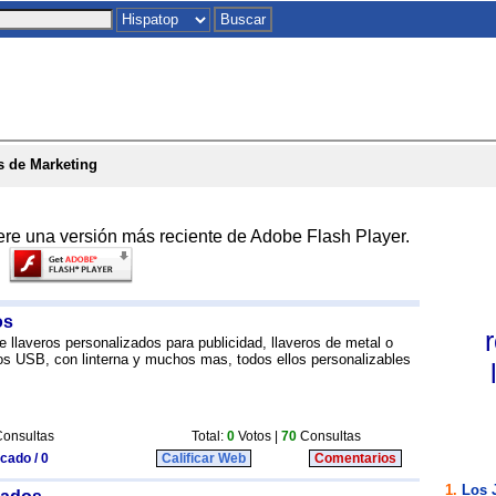
Inicio
|
Chat
|
Postales
|
Juegos
|
To
s de Marketing
ere una versión más reciente de Adobe Flash Player.
os
 llaveros personalizados para publicidad, llaveros de metal o
eros USB, con linterna y muchos mas, todos ellos personalizables
onsultas
Total:
0
Votos |
70
Consultas
icado / 0
Calificar Web
Comentarios