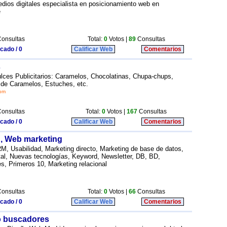
edios digitales especialista en posicionamiento web en
e
onsultas
Total:
0
Votos |
89
Consultas
icado / 0
Calificar Web
Comentarios
s
lces Publicitarios: Caramelos, Chocolatinas, Chupa-chups,
 de Caramelos, Estuches, etc.
com
onsultas
Total:
0
Votos |
167
Consultas
icado / 0
Calificar Web
Comentarios
g, Web marketing
, Usabilidad, Marketing directo, Marketing de base de datos,
tal, Nuevas tecnologías, Keyword, Newsletter, DB, BD,
, Primeros 10, Marketing relacional
onsultas
Total:
0
Votos |
66
Consultas
icado / 0
Calificar Web
Comentarios
o buscadores