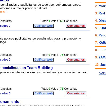
zados
sonalizados y publicitarios de todo tipo, sobremesa, pared,
otografía al mejor precio y calidad.
.com
onsultas
Total:
1
Votos |
69
Consultas
icado / 0
Calificar Web
Comentarios
je polares publicitarios personalizados para la promoción y
logo.
onsultas
Total:
0
Votos |
75
Consultas
icado / 0
Calificar Web
Comentarios
pecialistas en Team Building
ganización integral de eventos, incentivos y actividades de Team
onsultas
Total:
0
Votos |
75
Consultas
icado / 0
Calificar Web
Comentarios
ionamiento