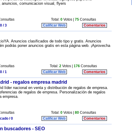
os, anuncios, comunicacion visual, flyers
onsultas
Total:
0
Votos |
75
Consultas
0 / 3
Calificar Web
Comentarios
ioYA. Anuncios clasificados de todo tipo y gratis. Anuncios
ién podrás poner anuncios gratis en esta página web. ¡Aprovecha
onsultas
Total:
2
Votos |
176
Consultas
0 / 1
Calificar Web
Comentarios
drid - regalos empresa madrid
 líder nacional en venta y distribución de regalos de empresa.
ferencias de regalos de empresa. Personalización de regalos
la empresa.
onsultas
Total:
0
Votos |
80
Consultas
icado / 0
Calificar Web
Comentarios
en buscadores - SEO