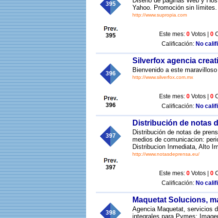
Diseño de páginas Web y Host
395
Yahoo. Promoción sin límites. 
http://www.supropia.com
Este mes:
0
Votos |
0
C
395
Calificación:
No calif
Silverfox agencia creat
Bienvenido a este maravillos
396
http://www.silverfox.com.mx
Este mes:
0
Votos |
0
C
396
Calificación:
No calif
Distribución de notas
Distribución de notas de pren
397
medios de comunicacion: period
Distribucion Inmediata, Alto 
http://www.notasdeprensa.eu/
397
Este mes:
0
Votos |
0
C
Calificación:
No calif
Maquetat Solucions, m
Agencia Maquetat, servicios d
398
integrales para Pymes: Imagen 