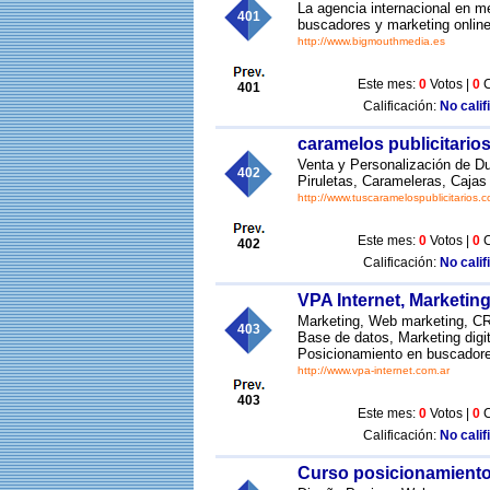
La agencia internacional en m
401
buscadores y marketing onlin
http://www.bigmouthmedia.es
Este mes:
0
Votos |
0
C
401
Calificación:
No calif
caramelos publicitario
Venta y Personalización de Du
402
Piruletas, Carameleras, Cajas
http://www.tuscaramelospublicitarios.
Este mes:
0
Votos |
0
C
402
Calificación:
No calif
VPA Internet, Marketin
Marketing, Web marketing, CRM
403
Base de datos, Marketing digi
Posicionamiento en buscadores
http://www.vpa-internet.com.ar
403
Este mes:
0
Votos |
0
C
Calificación:
No calif
Curso posicionamient