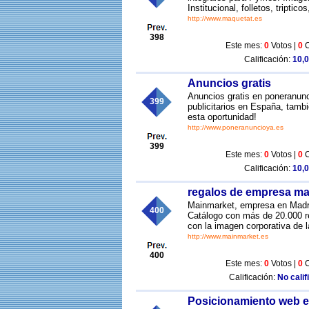
Institucional, folletos, triptic
http://www.maquetat.es
398
Este mes:
0
Votos |
0
C
Calificación:
10,0
Anuncios gratis
Anuncios gratis en poneranunc
399
publicitarios en España, tamb
esta oportunidad!
http://www.poneranuncioya.es
399
Este mes:
0
Votos |
0
C
Calificación:
10,0
regalos de empresa ma
Mainmarket, empresa en Madrid
400
Catálogo con más de 20.000 re
con la imagen corporativa de 
http://www.mainmarket.es
400
Este mes:
0
Votos |
0
C
Calificación:
No calif
Posicionamiento web 