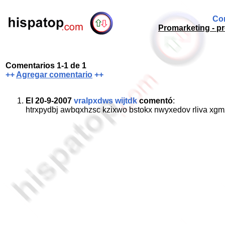
Com
Promarketing - pr
Comentarios 1-1 de 1
++
Agregar comentario
++
El 20-9-2007
vralpxdws wijtdk
comentó
:
htrxpydbj awbqxhzsc kzixwo bstokx nwyxedov rliva xgm