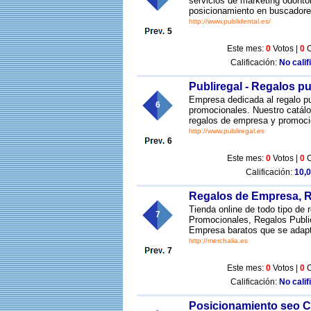
servicios de marketing odonto
posicionamiento en buscadore
http://www.publidental.es/
5
Este mes:
0
Votos |
0
C
Calificación:
No calif
Publiregal - Regalos pu
Empresa dedicada al regalo pub
6
promocionales. Nuestro catálo
regalos de empresa y promocio
http://www.publiregal.es
6
Este mes:
0
Votos |
0
C
Calificación:
10,0
Regalos de Empresa, R
Tienda online de todo tipo de 
7
Promocionales, Regalos Public
Empresa baratos que se adapta
http://merchalia.es
7
Este mes:
0
Votos |
0
C
Calificación:
No calif
Posicionamiento seo C