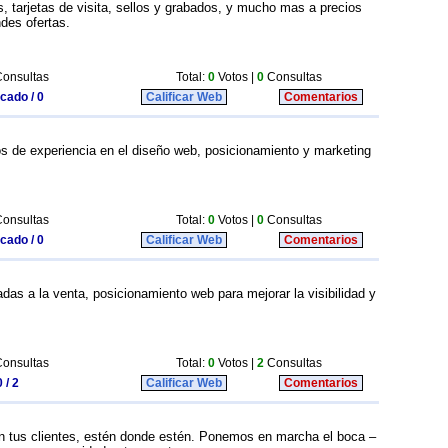
s, tarjetas de visita, sellos y grabados, y mucho mas a precios
des ofertas.
onsultas
Total:
0
Votos |
0
Consultas
icado / 0
Calificar Web
Comentarios
s de experiencia en el diseño web, posicionamiento y marketing
onsultas
Total:
0
Votos |
0
Consultas
icado / 0
Calificar Web
Comentarios
s a la venta, posicionamiento web para mejorar la visibilidad y
onsultas
Total:
0
Votos |
2
Consultas
 / 2
Calificar Web
Comentarios
n tus clientes, estén donde estén. Ponemos en marcha el boca –