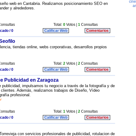
diseño web en Cantabria. Realizamos posicionamiento SEO en
ander y alrededores.
onsultas
Total:
0
Votos |
1
Consultas
icado / 0
Calificar Web
Comentarios
Seofilo
ncia, tiendas online, webs corporativas, desarrollos propios
onsultas
Total:
2
Votos |
2
Consultas
icado / 0
Calificar Web
Comentarios
e Publicidad en Zaragoza
publicidad, impulsamos tu negocio a través de la fotografía y de
 clientes. Además, realizamos trabajos de Diseño, Vídeo
rafía profesional.
m/
onsultas
Total:
1
Votos |
2
Consultas
icado / 0
Calificar Web
Comentarios
orrevieja con servicios profesionales de publicidad, rotulacion de