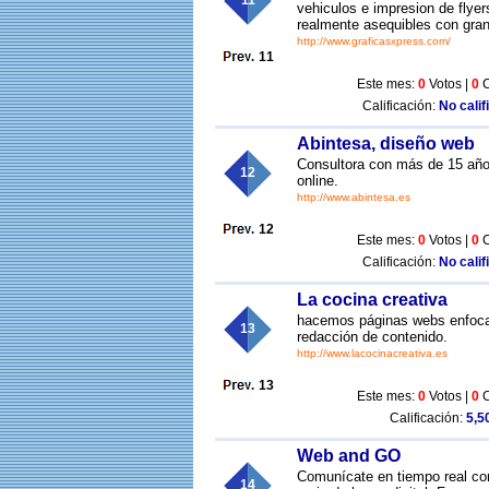
11
vehiculos e impresion de flyer
realmente asequibles con gran
http://www.graficasxpress.com/
11
Este mes:
0
Votos |
0
C
Calificación:
No calif
Abintesa, diseño web
Consultora con más de 15 año
12
online.
http://www.abintesa.es
12
Este mes:
0
Votos |
0
C
Calificación:
No calif
La cocina creativa
hacemos páginas webs enfocada
13
redacción de contenido.
http://www.lacocinacreativa.es
13
Este mes:
0
Votos |
0
C
Calificación:
5,50
Web and GO
Comunícate en tiempo real co
14