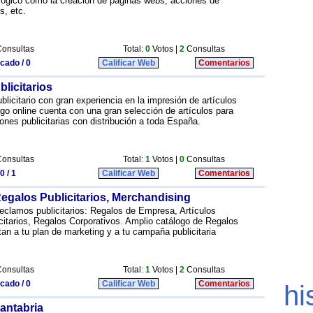
logico como la creacion de paginas webs, acciones de
s, etc.
onsultas
Total:
0
Votos |
2
Consultas
icado / 0
Calificar Web
Comentarios
blicitarios
licitario con gran experiencia en la impresión de artículos
go online cuenta con una gran selección de artículos para
nes publicitarias con distribución a toda España.
onsultas
Total:
1
Votos |
0
Consultas
0 / 1
Calificar Web
Comentarios
egalos Publicitarios, Merchandising
reclamos publicitarios: Regalos de Empresa, Artículos
itarios, Regalos Corporativos. Amplio catálogo de Regalos
n a tu plan de marketing y a tu campaña publicitaria
onsultas
Total:
1
Votos |
2
Consultas
icado / 0
Calificar Web
Comentarios
antabria