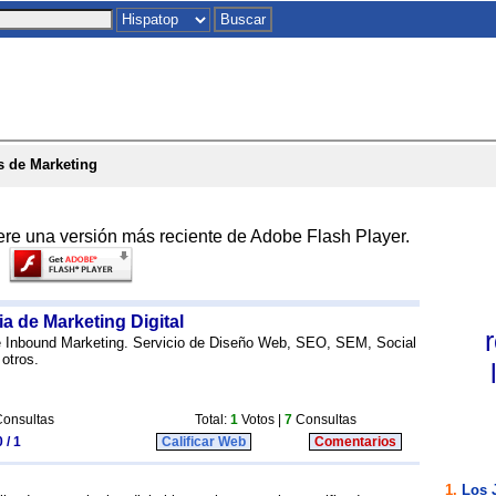
Inicio
|
Chat
|
Postales
|
Juegos
|
To
s de Marketing
ere una versión más reciente de Adobe Flash Player.
ia de Marketing Digital
 e Inbound Marketing. Servicio de Diseño Web, SEO, SEM, Social
otros.
onsultas
Total:
1
Votos |
7
Consultas
 / 1
Calificar Web
Comentarios