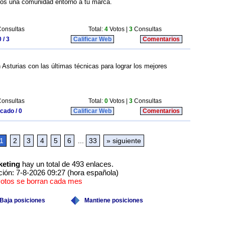
amos una comunidad entorno a tu marca.
onsultas
Total:
4
Votos |
3
Consultas
 / 3
Calificar Web
Comentarios
Asturias con las últimas técnicas para lograr los mejores
onsultas
Total:
0
Votos |
3
Consultas
icado / 0
Calificar Web
Comentarios
1
2
3
4
5
6
...
33
» siguiente
keting
hay un total de 493 enlaces.
ción: 7-8-2026 09:27 (hora española)
votos se borran cada mes
Baja posiciones
Mantiene posiciones