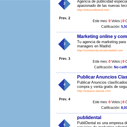
Agencia de publicidad especial
2
apasionado de las nuevas tec
http://inboundbrand.net/
2
Este mes:
0
Votos |
0
C
Calificación:
5,50
Marketing online y co
Tu agencia de marketing para 
3
managers en Madrid.
http://community-social-madrid.com
3
Este mes:
0
Votos |
0
C
Calificación:
No calif
Publicar Anuncios Clas
Publicar Anuncios clasificados
4
compra y venta gratis de se
http://espana.sebule.com
4
Este mes:
0
Votos |
0
C
Calificación:
8,00
publidental
PubliDental es una empresa de
5