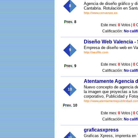
Agencia de diseño gráfico y 
8
Cantabria. Rotulación en Sant
http://www.convenze.es
8
Este mes:
0
Votos |
0
C
Calificación:
No calif
Diseño Web Valencia - 
Empresa de diseño web en Vale
9
http://seofilo.com
Este mes:
0
Votos |
0
C
9
Calificación:
No calif
Atentamente Agencia d
Nuevo concepto de agencia de 
10
la imagen que proyectas a tus
corporativo, Publicidad y Fotog
http://www.atentamentepublicidad.co
10
Este mes:
0
Votos |
0
C
Calificación:
No calif
graficasxpress
Graficas Xpress, imprenta en T