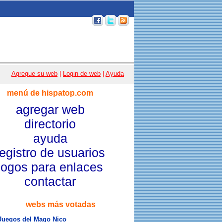
p 100
|
Email
|
Acceso usuarios
|
Agregue su web
|
Login de web
|
Ayuda