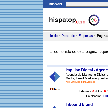
Buscador
:
Inicio
>
Directorio
>
Empresas
>
Página
El contenido de esta página requi
Impulso Digital - Agenc
Agencia de Marketing Digital
1
Media, Email Marketing, entre 
http://impulsodigital.com.co
1
Este mes:
0
Votos |
0
C
Calificación:
1,00
Inbound brand