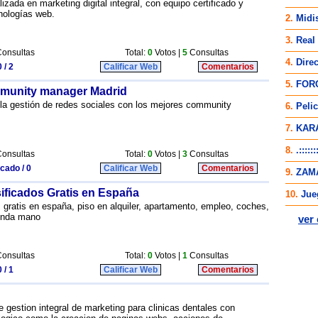
izada en marketing digital integral, con equipo certificado y
nologías web.
onsultas
Total:
0
Votos |
5
Consultas
 / 2
Calificar Web
Comentarios
mmunity manager Madrid
la gestión de redes sociales con los mejores community
onsultas
Total:
0
Votos |
3
Consultas
icado / 0
Calificar Web
Comentarios
ificados Gratis en España
 gratis en españa, piso en alquiler, apartamento, empleo, coches,
gunda mano
onsultas
Total:
0
Votos |
1
Consultas
 / 1
Calificar Web
Comentarios
 gestion integral de marketing para clinicas dentales con