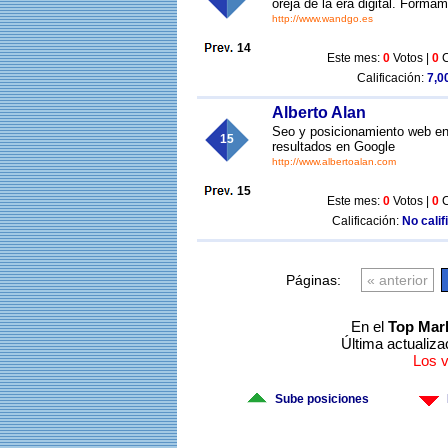
oreja de la era digital. Form
http://www.wandgo.es
14
Este mes:
0
Votos |
0
C
Calificación:
7,00
Alberto Alan
Seo y posicionamiento web en 
15
resultados en Google
http://www.albertoalan.com
15
Este mes:
0
Votos |
0
C
Calificación:
No calif
Páginas:
« anterior
En el
Top Mar
Última actualiza
Los 
Sube posiciones