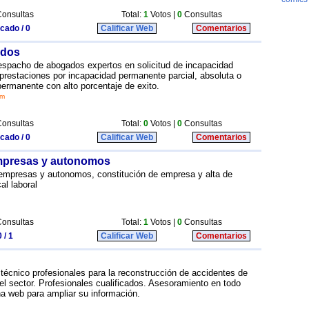
onsultas
Total:
1
Votos |
0
Consultas
icado / 0
Calificar Web
Comentarios
ados
spacho de abogados expertos en solicitud de incapacidad
restaciones por incapacidad permanente parcial, absoluta o
 permanente con alto porcentaje de exito.
om
onsultas
Total:
0
Votos |
0
Consultas
icado / 0
Calificar Web
Comentarios
empresas y autonomos
 empresas y autonomos, constitución de empresa y alta de
al laboral
onsultas
Total:
1
Votos |
0
Consultas
 / 1
Calificar Web
Comentarios
técnico profesionales para la reconstrucción de accidentes de
 el sector. Profesionales cualificados. Asesoramiento en todo
a web para ampliar su información.