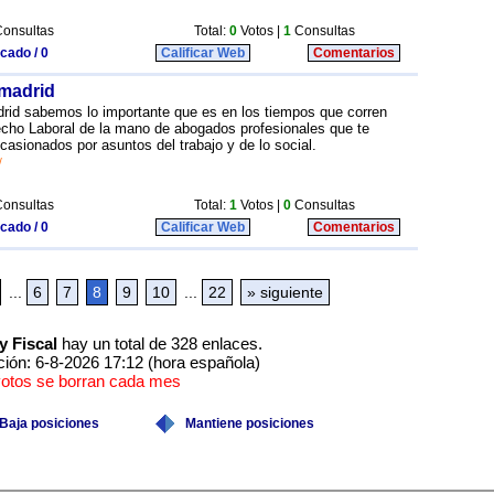
onsultas
Total:
0
Votos |
1
Consultas
icado / 0
Calificar Web
Comentarios
 madrid
rid sabemos lo importante que es en los tiempos que corren
echo Laboral de la mano de abogados profesionales que te
ocasionados por asuntos del trabajo y de lo social.
/
onsultas
Total:
1
Votos |
0
Consultas
icado / 0
Calificar Web
Comentarios
...
6
7
8
9
10
...
22
» siguiente
y Fiscal
hay un total de 328 enlaces.
ción: 6-8-2026 17:12 (hora española)
votos se borran cada mes
Baja posiciones
Mantiene posiciones