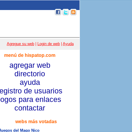
p 100
|
Email
|
Acceso usuarios
|
Agregue su web
|
Login de web
|
Ayuda