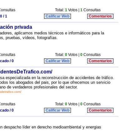
onsultas
Total:
1
Votos |
1
Consultas
0 / 1
Calificar Web
Comentarios
gación privada
gadores, aplicamos medios técnicos e informáticos para la
os, pruebas, vídeos, fotografías.
onsultas
Total:
0
Votos |
0
Consultas
icado / 0
Calificar Web
Comentarios
dentesDeTrafico.com/
sa especializada en la reconstrucción de accidentes de tráfico.
dos los abogados del pais, por lo que ofrecemos un servicio
mano de verdaderos profesionales del sector.
sdetrafico.com/
onsultas
Total:
0
Votos |
0
Consultas
icado / 0
Calificar Web
Comentarios
n despacho líder en derecho medioambiental y energias