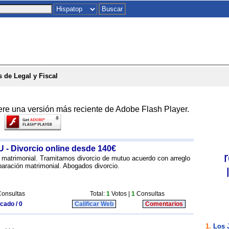
Inicio
|
Chat
|
Postales
|
Juegos
|
To
 de Legal y Fiscal
ere una versión más reciente de Adobe Flash Player.
 Divorcio online desde 140€
 matrimonial. Tramitamos divorcio de mutuo acuerdo con arreglo
paración matrimonial. Abogados divorcio.
onsultas
Total:
1
Votos |
1
Consultas
icado / 0
Calificar Web
Comentarios