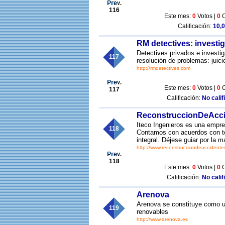
116
Este mes:
0
Votos |
0
C
Calificación:
10,0
RM detectives: investi
Detectives privados e investi
117
resolución de problemas: juici
http://rmdetectives.com
Este mes:
0
Votos |
0
C
117
Calificación:
No calif
ReconstruccionDeAcci
Iteco Ingenieros es una empre
118
Contamos con acuerdos con to
integral. Déjese guiar por la 
http://www.reconstrucciondeaccidente
118
Este mes:
0
Votos |
0
C
Calificación:
No calif
Arenova
Arenova se constituye como u
119
renovables
http://www.arenova.es