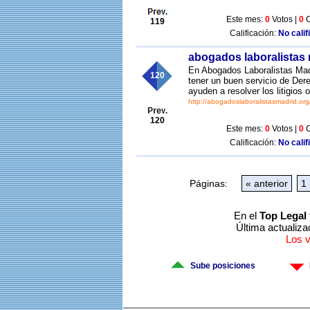
Este mes:
0
Votos |
0
C
119
Calificación:
No calif
abogados laboralistas
En Abogados Laboralistas Mad
120
tener un buen servicio de Der
ayuden a resolver los litigios 
http://abogadoslaboralistasmadrid.org
120
Este mes:
0
Votos |
0
C
Calificación:
No calif
Páginas:
« anterior
1
En el
Top Legal 
Última actualiza
Los 
Sube posiciones