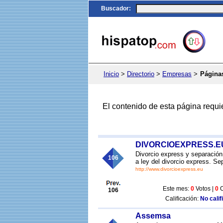
Buscador
:
Inicio
>
Directorio
>
Empresas
>
Páginas
El contenido de esta página requi
DIVORCIOEXPRESS.EU -
Divorcio express y separación
106
a ley del divorcio express. Se
http://www.divorcioexpress.eu
Este mes:
0
Votos |
0
C
106
Calificación:
No calif
Assemsa