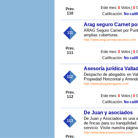
Este mes:
0
Votos |
0
C
110
Calificación:
No calif
Arag seguro Carnet po
ARAG Seguro Carnet por Punto
111
amplias coberturas.
http://www.aragcarnetporpuntos.com
Este mes:
0
Votos |
0
C
111
Calificación:
No calif
Asesoría jurídica Valla
Despacho de abogados en Valla
112
Propiedad Horizontal y Arren
http://www.abogadosgamo.com
Este mes:
0
Votos |
0
C
112
Calificación:
No calif
De Juan y asociados
De Juan y Asociados es una as
113
de fincas para su tranquilida
servicio. Visite nuestra pági
http://www.dejuanyasociados.com/