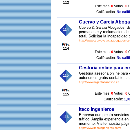
113
Este mes:
0
Votos |
0
C
Calificación:
No calif
Cuervo y Garcia Abog
Cuervo & Garcia Abogados, de
114
permanente y reclamacion de p
total. Solicitar la incapacidad
http://www.cuervoygarciaabogados.c
114
Este mes:
0
Votos |
0
C
Calificación:
No calif
Gestoria online para 
Gestoria asesoria online para
115
autonomos gratis contable fisc
http://www.migestoriaonline.es
Este mes:
0
Votos |
0
C
115
Calificación:
1,00
Iteco Ingenieros
Empresa que presta servicios 
116
tráfico. Amplia experiencia en
momento. Visite nuestra págin
http://www.itecoingenieros.com/