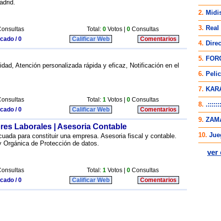
drid.
onsultas
Total:
0
Votos |
0
Consultas
icado / 0
Calificar Web
Comentarios
idad, Atención personalizada rápida y eficaz, Notificación en el
onsultas
Total:
1
Votos |
0
Consultas
icado / 0
Calificar Web
Comentarios
ores Laborales | Asesoria Contable
cuada para constituir una empresa. Asesoria fiscal y contable.
 Orgánica de Protección de datos.
onsultas
Total:
1
Votos |
0
Consultas
icado / 0
Calificar Web
Comentarios