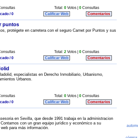
onsultas
Total:
0
Votos |
0
Consultas
icado / 0
Calificar Web
Comentarios
r puntos
s, protégete en carretera con el seguro Carnet por Puntos y sus
onsultas
Total:
2
Votos |
0
Consultas
icado / 0
Calificar Web
Comentarios
dolid
dolid, especialistas en Derecho Inmobiliario, Urbanismo,
damientos Urbanos.
onsultas
Total:
0
Votos |
0
Consultas
icado / 0
Calificar Web
Comentarios
esoria en Sevilla, que desde 1991 trabaja en la administracion
d. Contamos con un gran equipo jurídico y económico a su
na web para más información.