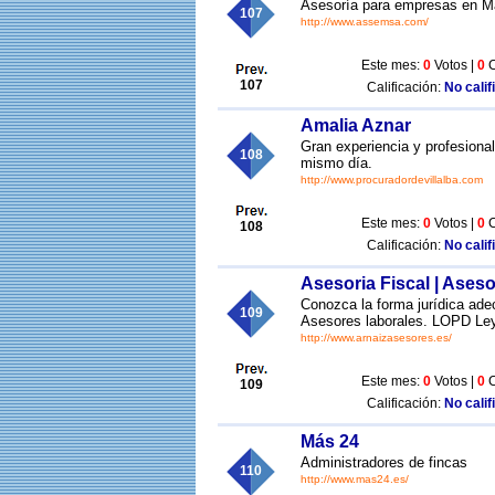
Asesoría para empresas en Ma
107
http://www.assemsa.com/
Este mes:
0
Votos |
0
C
107
Calificación:
No calif
Amalia Aznar
Gran experiencia y profesional
108
mismo día.
http://www.procuradordevillalba.com
Este mes:
0
Votos |
0
C
108
Calificación:
No calif
Asesoria Fiscal | Ases
Conozca la forma jurídica ade
109
Asesores laborales. LOPD Ley
http://www.arnaizasesores.es/
Este mes:
0
Votos |
0
C
109
Calificación:
No calif
Más 24
Administradores de fincas
110
http://www.mas24.es/