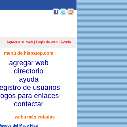
p 100
|
Email
|
Acceso usuarios
|
Agregue su web
|
Login de web
|
Ayuda