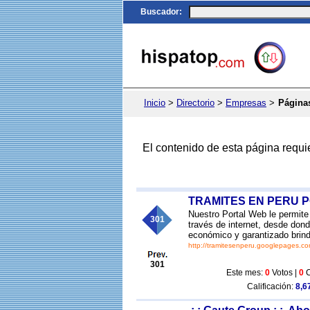
Buscador
:
Inicio
>
Directorio
>
Empresas
>
Páginas
El contenido de esta página requi
TRAMITES EN PERU 
Nuestro Portal Web le permit
301
través de internet, desde dond
económico y garantizado brin
http://tramitesenperu.googlepages.c
301
Este mes:
0
Votos |
0
C
Calificación:
8,67