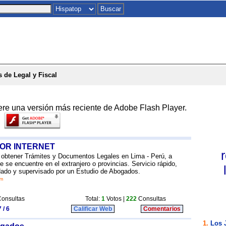
Inicio
|
Chat
|
Postales
|
Juegos
|
To
 de Legal y Fiscal
ere una versión más reciente de Adobe Flash Player.
POR INTERNET
e obtener Trámites y Documentos Legales en Lima - Perú, a
e se encuentre en el extranjero o provincias. Servicio rápido,
dado y supervisado por un Estudio de Abogados.
om
onsultas
Total:
1
Votos |
222
Consultas
 / 6
Calificar Web
Comentarios