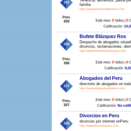
Tenencia, alimentos, patria po
305
familia
http://www.pensionalimentos.com
Este mes:
0
Votos |
0
C
305
Calificación:
10,0
Bufete Blázquez Ros
Despacho de abogados situado 
306
divorcios, reclamaciones, de
http://www.bufeteblazquezros.com
Este mes:
0
Votos |
0
C
306
Calificación:
9,00
Abogados del Peru
directorio de abogados en toda
307
http://www.abogadosdelperu.com
Este mes:
0
Votos |
0
C
307
Calificación:
No calif
Divorcios en Peru
divorcios por internet enPeru.
308
http://www.divorciosperu.com