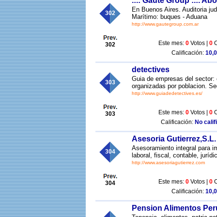
.:.: Gaute Group :.:. A
En Buenos Aires. Auditoria jud
302
Marítimo: buques - Aduana
http://www.gautegroup.com.ar
Este mes:
0
Votos |
0
C
302
Calificación:
10,0
detectives
Guia de empresas del sector: 
303
organizadas por poblacion. Se
http://www.guiadedetectives.es/
Este mes:
0
Votos |
0
C
303
Calificación:
No calif
Asesoria Gutierrez,S.L.
Asesoramiento integral para i
304
laboral, fiscal, contable, jurí
http://www.asesoriagutierrez.com
Este mes:
0
Votos |
0
C
304
Calificación:
10,0
Pension Alimentos Per