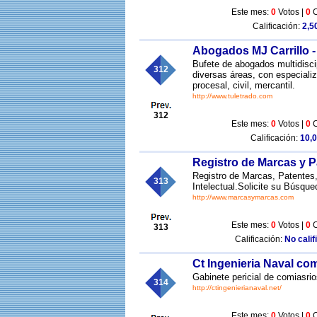
Este mes:
0
Votos |
0
C
Calificación:
2,50
Abogados MJ Carrillo 
Bufete de abogados multidiscip
312
diversas áreas, con especializ
procesal, civil, mercantil.
http://www.tuletrado.com
312
Este mes:
0
Votos |
0
C
Calificación:
10,0
Registro de Marcas y P
Registro de Marcas, Patentes
313
Intelectual.Solicite su Búsq
http://www.marcasymarcas.com
Este mes:
0
Votos |
0
C
313
Calificación:
No calif
Ct Ingenieria Naval com
Gabinete pericial de comiasri
314
http://ctingenierianaval.net/
Este mes:
0
Votos |
0
C