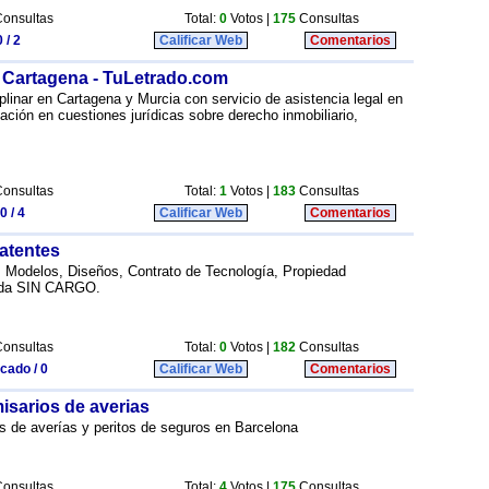
onsultas
Total:
0
Votos |
175
Consultas
 / 2
Calificar Web
Comentarios
- Cartagena - TuLetrado.com
linar en Cartagena y Murcia con servicio de asistencia legal en
ación en cuestiones jurídicas sobre derecho inmobiliario,
onsultas
Total:
1
Votos |
183
Consultas
0 / 4
Calificar Web
Comentarios
atentes
, Modelos, Diseños, Contrato de Tecnología, Propiedad
ueda SIN CARGO.
onsultas
Total:
0
Votos |
182
Consultas
icado / 0
Calificar Web
Comentarios
isarios de averias
os de averías y peritos de seguros en Barcelona
onsultas
Total:
4
Votos |
175
Consultas