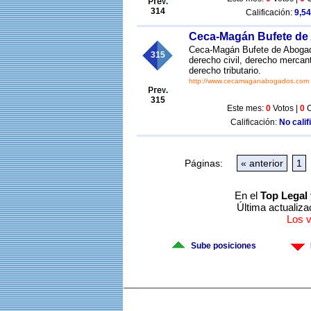
314
Calificación:
9,54
Ceca-Magán Bufete de
Ceca-Magán Bufete de Abogado
315
derecho civil, derecho mercant
derecho tributario.
http://www.cecamaganabogados.com
315
Este mes:
0
Votos |
0
C
Calificación:
No calif
Páginas:
« anterior
1
En el
Top Legal 
Última actualiza
Los 
Sube posiciones