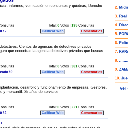
bogados
icial, informes, verificación en concursos y quiebras, Derecho
onsultas
Total:
0
Votos |
195
Consultas
0 / 2
Calificar Web
Comentarios
detectives. Cientos de agencias de detectives privados
guro que encontras la agencia detectives privados que buscas
onsultas
Total:
0
Votos |
381
Consultas
icado / 0
Calificar Web
Comentarios
mplantación, desarrollo y funcionamiento de empresas. Gestores,
dico y mercantíl. 25 años de servicios
onsultas
Total:
0
Votos |
221
Consultas
0 / 2
Calificar Web
Comentarios
u