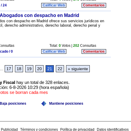
 / 24
Calificar Web
Comentarios
 Abogados con despacho en Madrid
s con despacho en Madrid ofrece sus servicios jurídicos en
il, derecho administrativo, derecho laboral, derecho penal y
onsultas
Total:
0
Votos |
202
Consultas
icado / 0
Calificar Web
Comentarios
...
17
18
19
20
21
22
» siguiente
y Fiscal
hay un total de 328 enlaces.
ción: 6-8-2026 10:29 (hora española)
votos se borran cada mes
Baja posiciones
Mantiene posiciones
Publicidad
Términos y condiciones
Política de privacidad
Datos identificativos