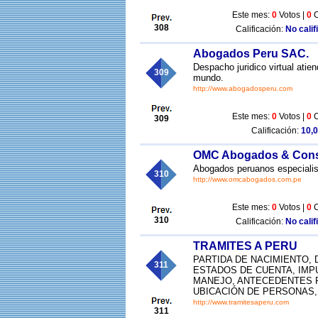
Este mes:
0
Votos |
0
C
308
Calificación:
No calif
Abogados Peru SAC.
Despacho juridico virtual atie
309
mundo.
http://www.abogadosperu.com
Este mes:
0
Votos |
0
C
309
Calificación:
10,0
OMC Abogados & Cons
Abogados peruanos especialis
310
http://www.omcabogados.com.pe
Este mes:
0
Votos |
0
C
310
Calificación:
No calif
TRAMITES A PERU
PARTIDA DE NACIMIENTO, 
311
ESTADOS DE CUENTA, IMP
MANEJO, ANTECEDENTES 
UBICACIÓN DE PERSONAS,
http://www.tramitesaperu.com
311