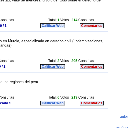
testad, viaje de menores, divorcios, todo sobre el derecho de
onsultas
Total:
1
Votos |
214
Consultas
0 / 1
Calificar Web
Comentarios
en Murcia, especializado en derecho civil ( indemnizaciones,
mandas)
onsultas
Total:
2
Votos |
205
Consultas
 / 1
Calificar Web
Comentarios
s las regiones del peru
onsultas
Total:
0
Votos |
219
Consultas
icado / 0
Calificar Web
Comentarios