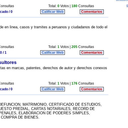
onsultas
Total:
0
Votos |
180
Consultas
icado / 0
Calificar Web
Comentarios
nde en linea, casos y tramites a peruanos y ciudadanos de todo el
onsultas
Total:
1
Votos |
205
Consultas
0 / 1
Calificar Web
Comentarios
ultores
tas en marcas, patentes, derechos de autor y derechos conexos
onsultas
Total:
1
Votos |
176
Consultas
icado / 0
Calificar Web
Comentarios
DEFUNCION, MATRIMONIO, CERTIFICADO DE ESTUDIOS,
UESTO PREDIAL, CARTAS NOTARIALES, RECORD DE
PENALES, ELABORACION DE PODERES SIMPLES,
 COMPRA DE BIENES.