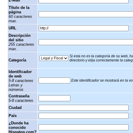
E-Mail
Título de la
página
60 caracteres
max.
URL
Descripción
del sitio
255 caracteres
max.
Si esta no es la categoría de su web, h
Categoría
directorio y elija correctamente la cate
Identificador
de web
5-8 caracteres
Este identificador se mostrará en la vo
Letras y
números
Contraseña
5-8 caracteres
Ciudad
País
¿Donde ha
conocido
Hispatop.com?