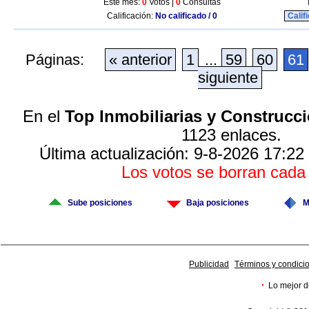
Este mes:
0
Votos |
0
Consultas
Calificación:
No calificado / 0
Calif
Páginas:
« anterior
1
...
59
60
61
siguiente
En el
Top Inmobiliarias y Construcc
1123 enlaces.
Última actualización: 9-8-2026 17:22
Los votos se borran cad
Sube posiciones
Baja posiciones
M
Publicidad
Términos y condici
·
Lo mejor d