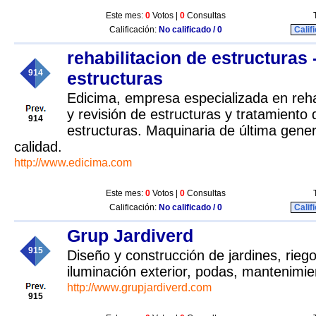
Este mes:
0
Votos |
0
Consultas
Calificación:
No calificado / 0
Calif
rehabilitacion de estructuras 
914
estructuras
Edicima, empresa especializada en rehab
y revisión de estructuras y tratamiento 
914
estructuras. Maquinaria de última gene
calidad.
http://www.edicima.com
Este mes:
0
Votos |
0
Consultas
Calificación:
No calificado / 0
Calif
Grup Jardiverd
915
Diseño y construcción de jardines, rieg
iluminación exterior, podas, mantenimien
http://www.grupjardiverd.com
915