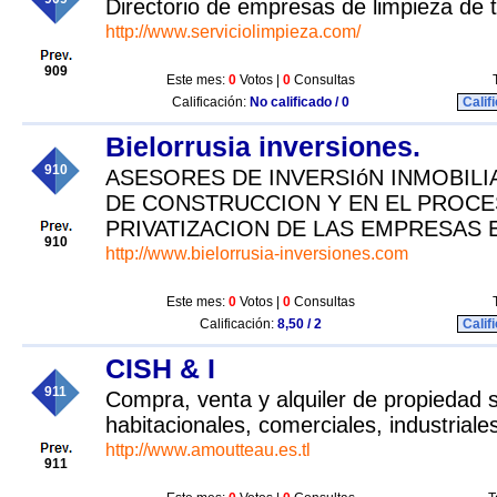
Directorio de empresas de limpieza de
http://www.serviciolimpieza.com/
909
Este mes:
0
Votos |
0
Consultas
Calificación:
No calificado / 0
Calif
Bielorrusia inversiones.
910
ASESORES DE INVERSIóN INMOBILI
DE CONSTRUCCION Y EN EL PROCE
PRIVATIZACION DE LAS EMPRESAS 
910
http://www.bielorrusia-inversiones.com
Este mes:
0
Votos |
0
Consultas
Calificación:
8,50 / 2
Calif
CISH & I
911
Compra, venta y alquiler de propiedad 
habitacionales, comerciales, industriale
http://www.amoutteau.es.tl
911