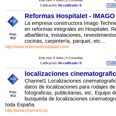
Este mes:
0
Votos |
0
Consultas
T
Calificación:
No calificado / 0
Calif
Reformas Hospitalet - IMAG
912
La empresa constructora Imago Technic
en reformas integrales en Hospitalet. R
albañilería, instalaciones, revestimiento
912
cocinas, carpintería, parquet, etc…
http://www.reformashospitalet.com/
Este mes:
0
Votos |
0
Consultas
Calificación:
No calificado / 0
Calif
localizaciones cinematografi
913
Channel1 Localizaciones cinematografi
datos de localizaciones para rodajes de
fotograficas, publicitarias, etc. Equipo d
913
busqueda de localizaciones cinematogra
toda España.
http://www.channel1.es